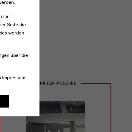
werden.
n Ihr
er Seite die
kies werden
ngen über die
m
Impressum
.
WERK DER MODERNE