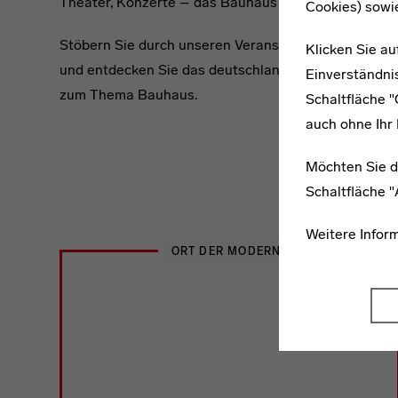
Theater, Konzerte – das Bauhaus lebt!
Cookies) sowi
Stöbern Sie durch unseren Veranstaltungskalender
Klicken Sie au
und entdecken Sie das deutschlandweite Programm
Einverständnis
zum Thema Bauhaus.
Schaltfläche 
auch ohne Ihr 
Möchten Sie d
Schaltfläche 
Weitere Infor
ORT DER MODERNE