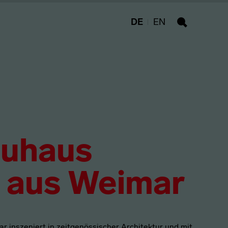
DE
EN
Suche
auhaus
 aus Weimar
nszeniert in zeitgenössischer Architektur und mit