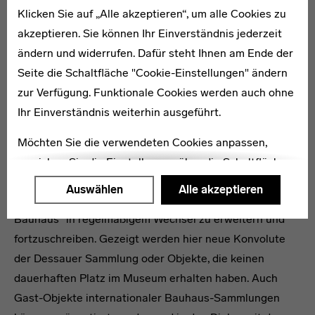
Klicken Sie auf „Alle akzeptieren“, um alle Cookies zu
Bauhausgebäudes beispielsweise die Abläufe des
akzeptieren. Sie können Ihr Einverständnis jederzeit
Unterrichts und des Zusammenlebens der
ändern und widerrufen. Dafür steht Ihnen am Ende der
Bauhäusler*innen beim Begehen der Architektur
Seite die Schaltfläche "Cookie-Einstellungen" ändern
nachvollziehen können, werden Ideen und Alltag,
zur Verfügung. Funktionale Cookies werden auch ohne
Klassen und Werkstätten, Lehrer und Schüler durch
Ihr Einverständnis weiterhin ausgeführt.
Skizzen, Fotos, Kunstwerke und Werkstattprodukte im
Museum lebendig.
Möchten Sie die verwendeten Cookies anpassen,
Die Sammlungspräsentation ist eine Ausstellung in
erreichen Sie die Einstellungen über die Schaltfläche
Bewegung. „Zwischenspiele“ ermöglichen als temporäre
"Auswählen".
Auswählen
Alle akzeptieren
Ausstellungen in der Ausstellung, die „Versuchsstätte
Weitere Informationen finden Sie in unseren
Bauhaus“ in regelmäßigem Wechsel zu erweitern und
Datenschutzerklärung
oder dem
Impressum
.
fortzuschreiben. Gezeigt werden hier neue Konvolute
der Dessauer Sammlung oder Objekte, die keinen
dauerhaften Platz im Museum erhalten haben. Auch
Gast-Objekte internationaler Bauhaus-Sammlungen