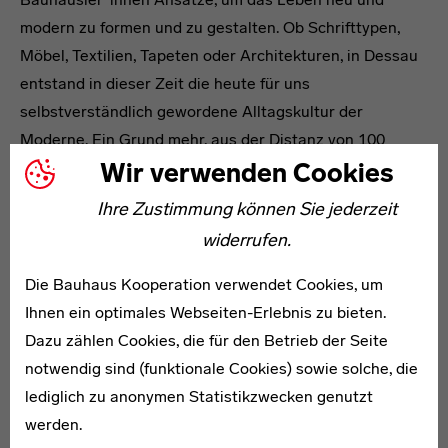
modern zu formen und zu gestalten. Ob Schrifttypen,
Möbel, Textilien, Tapeten oder Architekturen, in Dessau
entstand in dieser Zeit die heute für uns
selbstverständlich gewordene Alltagskultur der
Moderne. Ein Grund mehr, aus der Distanz von 100
Wir verwenden Cookies
Jahren die historischen Umstände, die Visionen und
Konzepte, die Arbeitsweisen und Methoden, die Akteure
Ihre Zustimmung können Sie jederzeit
und Netzwerke des Bauhauses anhand der Dinge zu
widerrufen.
vergegenwärtigen, die durch die Sammlungstätigkeit
seit 1976 erhalten sind.
Die Bauhaus Kooperation verwendet Cookies, um
Ihnen ein optimales Webseiten-Erlebnis zu bieten.
Dazu zählen Cookies, die für den Betrieb der Seite
Gleichzeitig verknüpft die Ausstellung räumlich und
notwendig sind (funktionale Cookies) sowie solche, die
inhaltlich die zahlreichen Bauhausbauten, die sich von
lediglich zu anonymen Statistikzwecken genutzt
Norden bis Süden wie ein roter Faden durch Dessau
werden.
ziehen. Während die Besucher*innen des