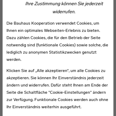
hatte weder Licht noch Malmaterialien. Durch die
Ihre Zustimmung können Sie jederzeit
gegenseitige Unterstützung mit anderen mittellosen
widerrufen.
Malerkollegen gelang trotzdem ein Neuanfang. Zu
Die Bauhaus Kooperation verwendet Cookies, um
dieser Zeit arbeitete Kuhr außerdem als Typograf für
Ihnen ein optimales Webseiten-Erlebnis zu bieten.
das Satireblatt „Eulenspiegel“. 1947 stellte die Galerie
Dazu zählen Cookies, die für den Betrieb der Seite
Franz in Berlin Kuhrs Werke in einer Einzelschau aus.
notwendig sind (funktionale Cookies) sowie solche, die
Ein Jahr darauf wurde der einstige Bauhäusler zum
lediglich zu anonymen Statistikzwecken genutzt
Hochschullehrer an die h.f.b.k. berlin berufen, wo er sich
werden.
der Ausbildung angehender Kunsterzieher widmete. Bis
1971 beteiligte sich Kuhr jedes Jahr an zahlreichen
Klicken Sie auf „Alle akzeptieren“, um alle Cookies zu
Ausstellungen in Berlin und der Bundesrepublik, u.a. an
akzeptieren. Sie können Ihr Einverständnis jederzeit
der Wanderausstellung der Berliner Neuen Gruppe
ändern und widerrufen. Dafür steht Ihnen am Ende der
durch die USA. Fritz Kuhr starb am 25. Februar 1975 in
Seite die Schaltfläche "Cookie-Einstellungen" ändern
Berlin. [AG 2015]
zur Verfügung. Funktionale Cookies werden auch ohne
Ihr Einverständnis weiterhin ausgeführt.
Literatur: