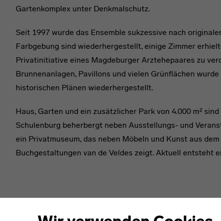
Gartenkomplex unter Denkmalschutz.
Seit 1997 wurde das Ensemble sukzessive nach originale
Farbgebung sind wiederhergestellt, einige Zimmer erhielte
Privatinitiative eines Magdeburger Arztehepaares zu ver
Brunnenanlagen, Pavillons und vielen Grünflächen wurd
historischen Plänen wiederhergestellt.
Haus, Garten und ein zusätzlicher Park von 4.000 m² sind 
Schulenburg beherbergt neben Ausstellungs- und Veran
ein Privatmuseum, das neben Möbeln und Kunst aus dem 
Buchgestaltungen van de Veldes zeigt. Aktuell entsteht e
Karte