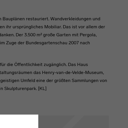
n Bauplänen restauriert. Wandverkleidungen und
n ihr ursprüngliches Mobiliar. Das ist vor allem der
danken. Der 3.500 m² große Garten mit Pergola,
e im Zuge der Bundesgartenschau 2007 nach
für die Öffentlichkeit zugänglich. Das Haus
staltungsräumen das Henry-van-de-Velde-Museum,
geistigen Umfeld eine der größten Sammlungen von
in Skulpturenpark. [KL]