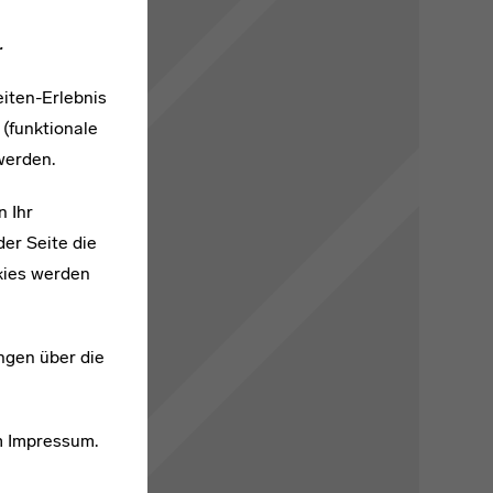
.
iten-Erlebnis
 (funktionale
werden.
n Ihr
er Seite die
kies werden
t öffnen
ngen über die
m
Impressum
.