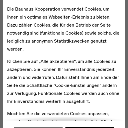
zusammen in der Weberei-Werkstatt experimentierte.
In von Arends Werksverzeichnis sind rund 2600
Die Bauhaus Kooperation verwendet Cookies, um
Papierarbeiten eingetragen, in den verschiedensten
Ihnen ein optimales Webseiten-Erlebnis zu bieten.
Zeichen-, Mal-, Misch- und grafischen Techniken erstellt.
Dazu zählen Cookies, die für den Betrieb der Seite
30 Webarbeiten – Webbilder, Teppiche und Tapisserien
notwendig sind (funktionale Cookies) sowie solche, die
– sind aufgeführt, mehrheitlich in größeren Formaten
lediglich zu anonymen Statistikzwecken genutzt
bis zu 210 x 75 cm. Außer in der Ausstellung „Arbeiten
werden.
aus der Weberei des Bauhauses“ 1964 im Bauhaus-
Klicken Sie auf „Alle akzeptieren“, um alle Cookies zu
Archiv Darmstadt wurden von Arends Werke 1972 bis
akzeptieren. Sie können Ihr Einverständnis jederzeit
1999 in verschiedenen Einzelausstellungen und
ändern und widerrufen. Dafür steht Ihnen am Ende der
Beteiligungen in Nordrhein-Westfalen, Weimar, Dessau,
Seite die Schaltfläche "Cookie-Einstellungen" ändern
Paris und Lüttich gezeigt. Im April 2001 starb Herbert
zur Verfügung. Funktionale Cookies werden auch ohne
von Arend in Schleiden/Eifel. [BK]
Ihr Einverständnis weiterhin ausgeführt.
Möchten Sie die verwendeten Cookies anpassen,
Literatur:
erreichen Sie die Einstellungen über die Schaltfläche
∙ Allgemeines Künstlerlexikon – AKL V, 1992, S. 18.