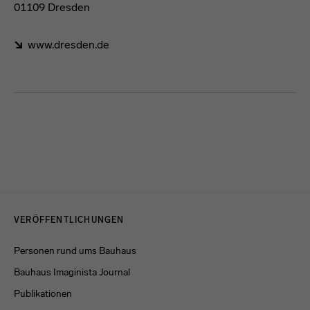
01109 Dresden
www.dresden.de
Förderformel
Menulinks
VERÖFFENTLICHUNGEN
Personen rund ums Bauhaus
Bauhaus Imaginista Journal
Publikationen