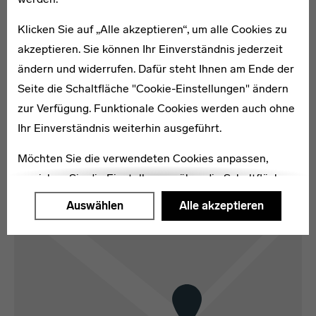
Bürgerliche auf gemeinschaftlicher Basis
Klicken Sie auf „Alle akzeptieren“, um alle Cookies zu
zusammenlebten. Nur wenige Jahre nach der
akzeptieren. Sie können Ihr Einverständnis jederzeit
Grundsteinlegung zählte die Gartenstadt bereits knapp
ändern und widerrufen. Dafür steht Ihnen am Ende der
2.000 Einwohner. Seit 1950 ist der ehemalige Vorort
Seite die Schaltfläche "Cookie-Einstellungen" ändern
Hellerau ein Stadtteil Dresdens und steht als wichtiges
zur Verfügung. Funktionale Cookies werden auch ohne
städtebauliches Zeugnis unter Denkmalschutz. [KS]
Ihr Einverständnis weiterhin ausgeführt.
Karte
Möchten Sie die verwendeten Cookies anpassen,
erreichen Sie die Einstellungen über die Schaltfläche
"Auswählen".
Auswählen
Alle akzeptieren
Weitere Informationen finden Sie in unseren
Datenschutzerklärung
oder dem
Impressum
.