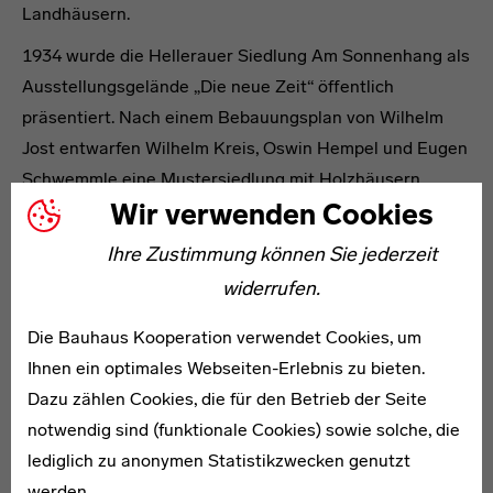
Landhäusern.
1934 wurde die Hellerauer Siedlung Am Sonnenhang als
Ausstellungsgelände „Die neue Zeit“ öffentlich
präsentiert. Nach einem Bebauungsplan von Wilhelm
Jost entwarfen Wilhelm Kreis, Oswin Hempel und Eugen
Schwemmle eine Mustersiedlung mit Holzhäusern,
Wir verwenden Cookies
deren Ausstattung in den Werkstätten gefertigt wurde.
1911 realisierte Heinrich Tessenow im Stil der
Ihre Zustimmung können Sie jederzeit
Reformarchitektur das Festspielhaus Hellerau mit
widerrufen.
angrenzenden Lehrerhäusern und Schülerpensionaten.
Die Bauhaus Kooperation verwendet Cookies, um
Die dort ansässige „Bildungsanstalt für Rhythmische
Ihnen ein optimales Webseiten-Erlebnis zu bieten.
Gymnastik“ wurde zum Anziehungspunkt für
Dazu zählen Cookies, die für den Betrieb der Seite
Reformbegeisterte aus ganz Europa.
notwendig sind (funktionale Cookies) sowie solche, die
Hellerau war keine Werksiedlung, sondern eine
lediglich zu anonymen Statistikzwecken genutzt
Kleinstadt im Grünen, in der Arbeiter, Unternehmer und
werden.