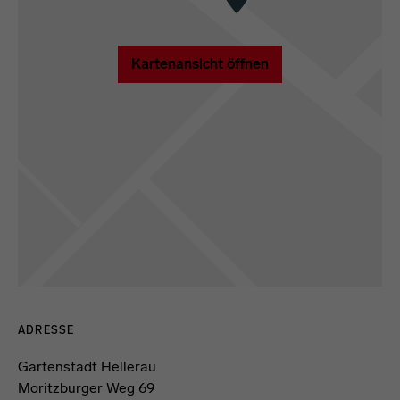
Kartenansicht öffnen
Kontaktdaten und Öffnungszeiten
ADRESSE
Gartenstadt Hellerau
Moritzburger Weg 69