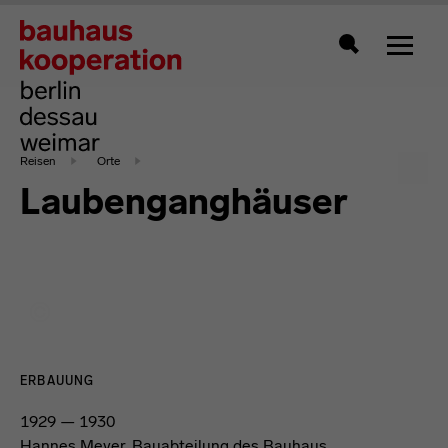
Zeigt 
Suche
Reisen
Orte
Laubenganghäuser
ERBAUUNG
1929 — 1930
Hannes Meyer
, Bauabteilung des Bauhaus