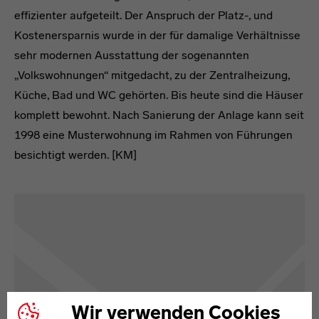
effizienter aufgeteilt. Der Anspruch der Platz-, und
Kostenersparnis wurde in der für damalige Verhältnisse
sehr modernen Ausstattung der sogenannten
„Volkswohnungen“ mitgedacht, zu der Zentralheizung,
Küche, Bad und WC gehörten. Bis heute sind die Häuser
komplett bewohnt. Nach Sanierung der Anlage kann seit
1998 eine Musterwohnung im Rahmen von Führungen
besichtigt werden. [KM]
Karte
Wir verwenden Cookies