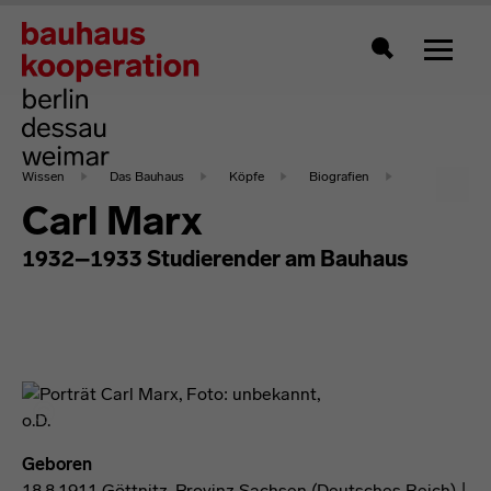
Zeigt 
Suche
Wissen
Das Bauhaus
Köpfe
Biografien
Carl Marx
1932–1933 Studierender am Bauhaus
Geboren
18.8.1911 Göttnitz, Provinz Sachsen (Deutsches Reich) |