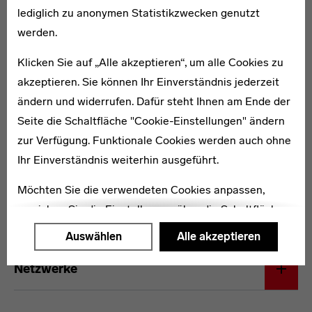
lediglich zu anonymen Statistikzwecken genutzt
gelangten seine Bilder auch öfter in öffentliche
werden.
Sammlungen. Die bislang größte Retrospektive fand
1986 zu Marx’ 75. Geburtstag im Bauhaus Dessau statt.
Klicken Sie auf „Alle akzeptieren“, um alle Cookies zu
akzeptieren. Sie können Ihr Einverständnis jederzeit
Literatur:
ändern und widerrufen. Dafür steht Ihnen am Ende der
Seite die Schaltfläche "Cookie-Einstellungen" ändern
· Wolfgang Hütt (1978): Carl Marx, Dresden.
· Wolfgang Hütt (2002): Ergötzliche Briefe des Dessauer Malers Carl Marx an
zur Verfügung. Funktionale Cookies werden auch ohne
Wolfgang Hütt, Halle.
Ihr Einverständnis weiterhin ausgeführt.
· Potsdamer Kunstverein (2011): Carl Marx. Freche, gute Bilder. Werke aus
dem Nachlass, Potsdam.
Möchten Sie die verwendeten Cookies anpassen,
erreichen Sie die Einstellungen über die Schaltfläche
Carl Marx
Weiterführende Links
"Auswählen".
Auswählen
Alle akzeptieren
Weitere Informationen finden Sie in unseren
Netzwerke
Datenschutzerklärung
oder dem
Impressum
.