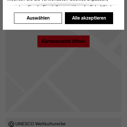
erreichen Sie die Einstellungen über die Schaltfläche
"Auswählen".
Auswählen
Alle akzeptieren
Weitere Informationen finden Sie in unseren
Datenschutzerklärung
oder dem
Impressum
.
Kartenansicht öffnen
Legende
UNESCO Weltkulturerbe