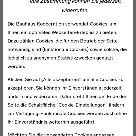
Ihre Zustimmung können Sie jederzeit
Von 1992 bis 2003 erfolgte die denkmalpflegerische
widerrufen.
Erneuerung und Sanierung der Siedlung durch das
Berliner Büro Brenne Architekten. Große Sorgfalt wurde
Die Bauhaus Kooperation verwendet Cookies, um
insbesondere auf die originalgetreue Wiederherstellung
Ihnen ein optimales Webseiten-Erlebnis zu bieten.
der Anstriche gelegt. Seither erstrahlt die Siedlung
Dazu zählen Cookies, die für den Betrieb der Seite
wieder in ihren markanten Farben. Mit fünf weiteren
notwendig sind (funktionale Cookies) sowie solche, die
Siedlungen der Moderne wurde die Gartenstadt
lediglich zu anonymen Statistikzwecken genutzt
Falkenberg 2008 in die UNESCO-Welterbeliste
werden.
aufgenommen. Vier davon entwarf Bruno Taut. [KS]
Klicken Sie auf „Alle akzeptieren“, um alle Cookies zu
akzeptieren. Sie können Ihr Einverständnis jederzeit
Karte
ändern und widerrufen. Dafür steht Ihnen am Ende der
Seite die Schaltfläche "Cookie-Einstellungen" ändern
zur Verfügung. Funktionale Cookies werden auch ohne
Ihr Einverständnis weiterhin ausgeführt.
Möchten Sie die verwendeten Cookies anpassen,