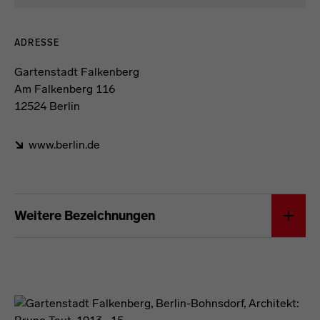
Kontaktdaten und Öffnungszeiten
ADRESSE
Gartenstadt Falkenberg
Am Falkenberg 116
12524 Berlin
www.berlin.de
Förderformel
Weitere Bezeichnungen