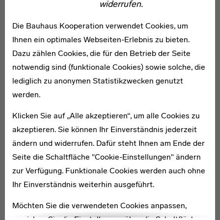
widerrufen.
Marianne Brandt, in: NEC. New German Critique, 107, S. 89–131.
∙ Elisabeth Otto (2005): Tempo, Tempo! Bauhaus-Fotomontagen von
Marianne Brandt, Berlin.
Die Bauhaus Kooperation verwendet Cookies, um
∙ Elisabeth Wynhoff (2003): Marianne Brandt: Fotografien am Bauhaus.
Ihnen ein optimales Webseiten-Erlebnis zu bieten.
Ausstellung im Institut für Kunst und Design im Kolkmannhaus, Wuppertal,
Ostfildern.
Dazu zählen Cookies, die für den Betrieb der Seite
∙ Manja Weinert (2003): Marianne Brandt. Fotomontagen und Foto-Text-
notwendig sind (funktionale Cookies) sowie solche, die
Collagen, Diplomarbeit, Berlin.
∙ Anne-Kathrin Weise (1995): Leben und Werk von Marianne Brandt,
lediglich zu anonymen Statistikzwecken genutzt
Dissertation, Berlin.
werden.
Marianne Brandt
Klicken Sie auf „Alle akzeptieren“, um alle Cookies zu
Weiterführende Links
akzeptieren. Sie können Ihr Einverständnis jederzeit
ändern und widerrufen. Dafür steht Ihnen am Ende der
Netzwerke
Seite die Schaltfläche "Cookie-Einstellungen" ändern
zur Verfügung. Funktionale Cookies werden auch ohne
Ihr Einverständnis weiterhin ausgeführt.
Möchten Sie die verwendeten Cookies anpassen,
erreichen Sie die Einstellungen über die Schaltfläche