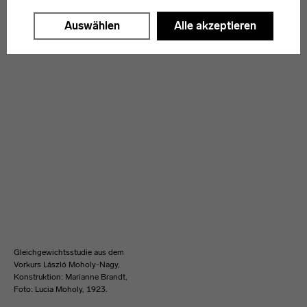
"Auswählen".
Auswählen
Alle akzeptieren
Weitere Informationen finden Sie in unseren
Datenschutzerklärung
oder dem
Impressum
.
Gleichgewichtsstudie aus dem
Vorkurs László Moholy-Nagy,
Konstruktion: Marianne Brandt,
Foto: Lucia Moholy, 1923.