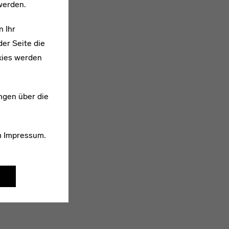
werden.
n Ihr
er Seite die
kies werden
ngen über die
m
Impressum
.