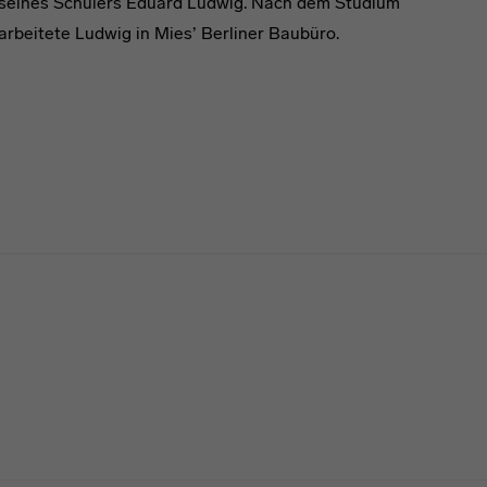
seines Schülers Eduard Ludwig. Nach dem Studium
arbeitete Ludwig in Mies’ Berliner Baubüro.