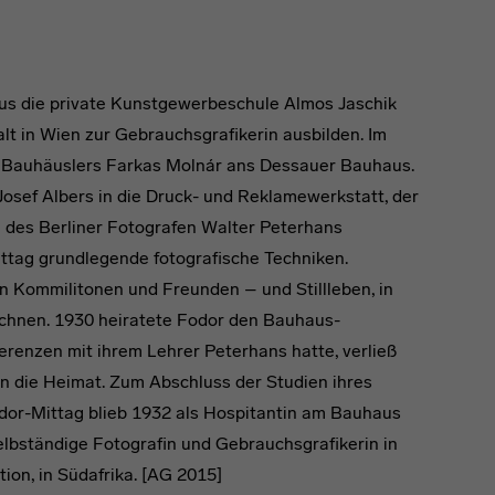
us die private Kunstgewerbeschule Almos Jaschik
lt in Wien zur Gebrauchsgrafikerin ausbilden. Im
s Bauhäuslers Farkas Molnár ans Dessauer Bauhaus.
Josef Albers in die Druck- und Reklamewerkstatt, der
g des Berliner Fotografen Walter Peterhans
ittag grundlegende fotografische Techniken.
n Kommilitonen und Freunden – und Stillleben, in
ichnen. 1930 heiratete Fodor den Bauhaus-
erenzen mit ihrem Lehrer Peterhans hatte, verließ
in die Heimat. Zum Abschluss der Studien ihres
dor-Mittag blieb 1932 als Hospitantin am Bauhaus
elbständige Fotografin und Gebrauchsgrafikerin in
tion, in Südafrika. [AG 2015]