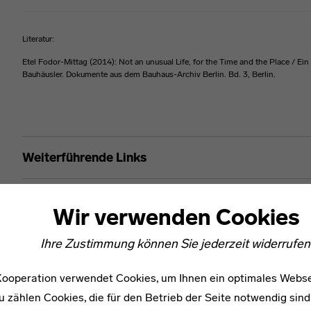
Literatur:
Etel Fodor-Mittag (2014): Not an unusual Life, for the Time and the Place / Ein
Bauhäusler. Dokumente aus dem Bauhaus-Archiv Berlin. Bd. 3, Berlin.
Etel Fodor-Mittag
Weiterführende Links
Netzwerke
Wir verwenden Cookies
Ihre Zustimmung können Sie jederzeit widerrufen
ooperation verwendet Cookies, um Ihnen ein optimales Webse
u zählen Cookies, die für den Betrieb der Seite notwendig sind