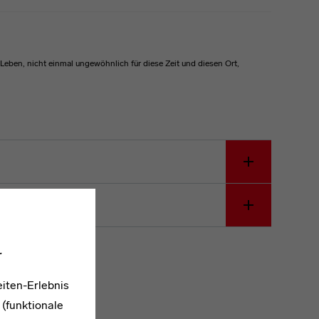
 Leben, nicht einmal ungewöhnlich für diese Zeit und diesen Ort,
.
iten-Erlebnis
 (funktionale