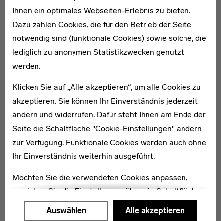
und Schillersaal fügt sich stilistisch harmonisch an das
Ihnen ein optimales Webseiten-Erlebnis zu bieten.
denkmalgeschützte Hauptgebäude an. Das Ensemble ist
Dazu zählen Cookies, die für den Betrieb der Seite
Dreh- und Angelpunkt des Stuttgarter Kultur- und
notwendig sind (funktionale Cookies) sowie solche, die
Kongressbetriebs. [KM]
lediglich zu anonymen Statistikzwecken genutzt
werden.
Karte
Klicken Sie auf „Alle akzeptieren“, um alle Cookies zu
akzeptieren. Sie können Ihr Einverständnis jederzeit
ändern und widerrufen. Dafür steht Ihnen am Ende der
Seite die Schaltfläche "Cookie-Einstellungen" ändern
zur Verfügung. Funktionale Cookies werden auch ohne
Ihr Einverständnis weiterhin ausgeführt.
Möchten Sie die verwendeten Cookies anpassen,
erreichen Sie die Einstellungen über die Schaltfläche
"Auswählen".
Auswählen
Alle akzeptieren