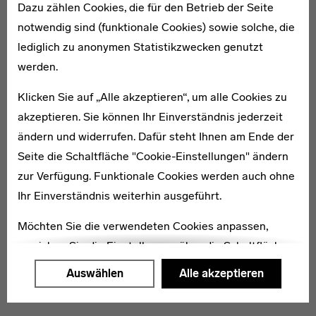
Weiterführende Links
Dazu zählen Cookies, die für den Betrieb der Seite
notwendig sind (funktionale Cookies) sowie solche, die
lediglich zu anonymen Statistikzwecken genutzt
Netzwerke
werden.
Klicken Sie auf „Alle akzeptieren“, um alle Cookies zu
akzeptieren. Sie können Ihr Einverständnis jederzeit
ändern und widerrufen. Dafür steht Ihnen am Ende der
Seite die Schaltfläche "Cookie-Einstellungen" ändern
zur Verfügung. Funktionale Cookies werden auch ohne
Ihr Einverständnis weiterhin ausgeführt.
Möchten Sie die verwendeten Cookies anpassen,
erreichen Sie die Einstellungen über die Schaltfläche
"Auswählen".
Auswählen
Alle akzeptieren
Weitere Informationen finden Sie in unseren
Datenschutzerklärung
oder dem
Impressum
.