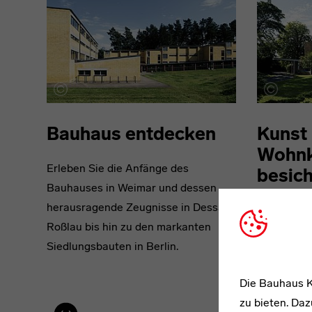
Bauhaus entdecken
Kunst
Wohnk
Erleben Sie die Anfänge des
besich
Bauhauses in Weimar und dessen
herausragende Zeugnisse in Dessau-
Entdecken 
Roßlau bis hin zu den markanten
Brandenbu
Siedlungsbauten in Berlin.
Schmuckst
des Bauha
Die Bauhaus K
zu bieten. Daz