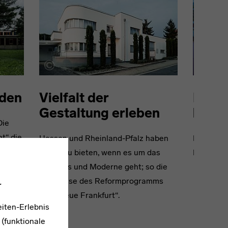
nden
Vielfalt der
Bauh
Gestaltung erleben
besu
Die
t“ die
Hessen und Rheinland-Pfalz haben
Erleben S
t,
Vieles zu bieten, wenn es um das
Bauhause
Bauhaus und Moderne geht; so die
.
Zeugnisse des Reformprogramms
ruhe.
„Das Neue Frankfurt“.
iten-Erlebnis
 (funktionale