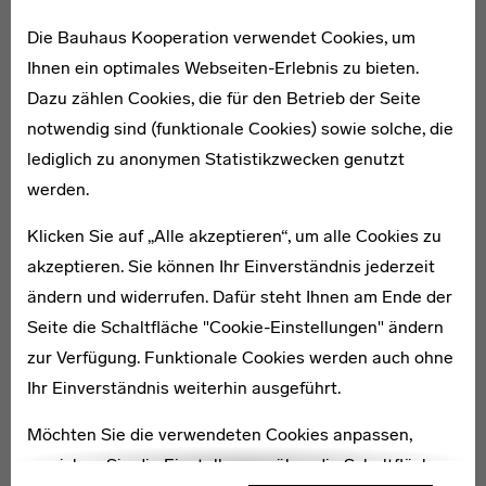
Wahrscheinlichkeit nach - von der Gartengestalterin
Die Bauhaus Kooperation verwendet Cookies, um
Herta Hammerbacher.
Ihnen ein optimales Webseiten-Erlebnis zu bieten.
Als dynamisches Bindeglied zwischen Natur und
Dazu zählen Cookies, die für den Betrieb der Seite
Architektur öffnen raumhohe Glasflächen den
notwendig sind (funktionale Cookies) sowie solche, die
Wohnraum nach außen. Auch im Inneren gehen die
lediglich zu anonymen Statistikzwecken genutzt
Räume fließend ineinander über. Die einzelnen Bereiche
werden.
sind nur durch Schiebetüren und Vorhänge voneinander
abgetrennt, Form und Farbe unterstützen die
Klicken Sie auf „Alle akzeptieren“, um alle Cookies zu
Raumstruktur. [DB]
akzeptieren. Sie können Ihr Einverständnis jederzeit
ändern und widerrufen. Dafür steht Ihnen am Ende der
Seite die Schaltfläche "Cookie-Einstellungen" ändern
Karte
zur Verfügung. Funktionale Cookies werden auch ohne
Ihr Einverständnis weiterhin ausgeführt.
Möchten Sie die verwendeten Cookies anpassen,
erreichen Sie die Einstellungen über die Schaltfläche