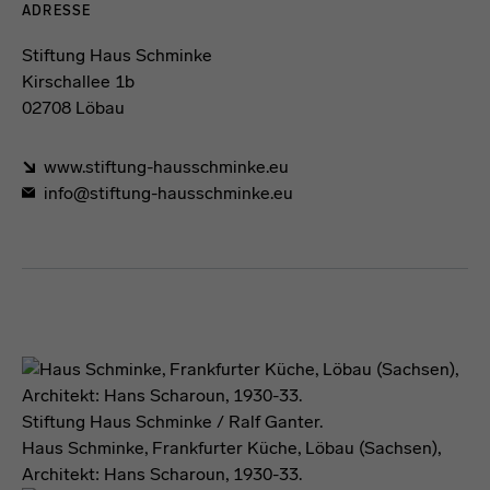
Kontaktdaten und Öffnungszeiten
ADRESSE
Stiftung Haus Schminke
Kirschallee 1b
02708 Löbau
www.stiftung-hausschminke.eu
info@stiftung-hausschminke.eu
Förderformel
Stiftung Haus Schminke / Ralf Ganter.
Haus Schminke, Frankfurter Küche, Löbau (Sachsen),
Architekt: Hans Scharoun, 1930-33.