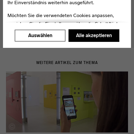
Ihr Einverständnis weiterhin ausgeführt.
Möchten Sie die verwendeten Cookies anpassen,
erreichen Sie die Einstellungen über die Schaltfläche
"Auswählen".
Auswählen
Alle akzeptieren
Weitere Informationen finden Sie in unseren
Datenschutzerklärung
oder dem
Impressum
.
WEITERE ARTIKEL ZUM THEMA