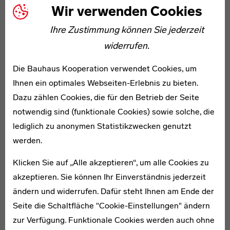
Wir verwenden Cookies
mit einem eigenen Guide für Kinder.
Ihre Zustimmung können Sie jederzeit
widerrufen.
Die Bauhaus Kooperation verwendet Cookies, um
Ihnen ein optimales Webseiten-Erlebnis zu bieten.
Dazu zählen Cookies, die für den Betrieb der Seite
notwendig sind (funktionale Cookies) sowie solche, die
lediglich zu anonymen Statistikzwecken genutzt
App Bauhaus
werden.
Stiftung Bauhau
Klicken Sie auf „Alle akzeptieren“, um alle Cookies zu
akzeptieren. Sie können Ihr Einverständnis jederzeit
Die kostenfreie 
ändern und widerrufen. Dafür steht Ihnen am Ende der
Dessau“ begleitet
Seite die Schaltfläche "Cookie-Einstellungen" ändern
einer Erkundungs
zur Verfügung. Funktionale Cookies werden auch ohne
Bauhausstadt De