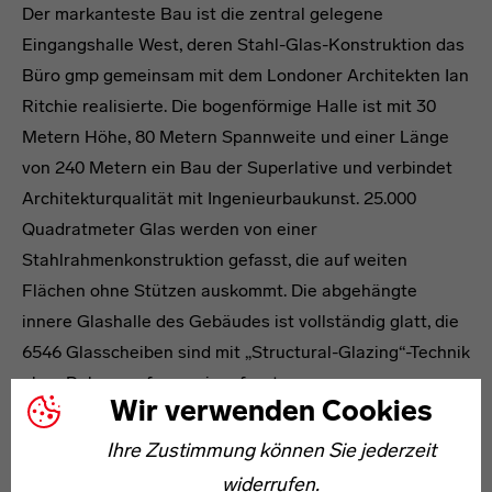
Der markanteste Bau ist die zentral gelegene
Eingangshalle West, deren Stahl-Glas-Konstruktion das
Büro gmp gemeinsam mit dem Londoner Architekten Ian
Ritchie realisierte. Die bogenförmige Halle ist mit 30
Metern Höhe, 80 Metern Spannweite und einer Länge
von 240 Metern ein Bau der Superlative und verbindet
Architekturqualität mit Ingenieurbaukunst. 25.000
Quadratmeter Glas werden von einer
Stahlrahmenkonstruktion gefasst, die auf weiten
Flächen ohne Stützen auskommt. Die abgehängte
innere Glashalle des Gebäudes ist vollständig glatt, die
6546 Glasscheiben sind mit „Structural-Glazing“-Technik
ohne Dehnungsfugen eingefasst.
Wir verwenden Cookies
Die große transparente Halle steht in der Tradition von
Ihre Zustimmung können Sie jederzeit
Bauten wie dem für die Weltausstellung 1851 in London
widerrufen.
entstandenen Kristallpalast von Joseph Paxton.