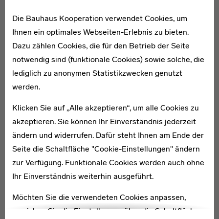
Mit dem Rückgriff auf Messehallenbau-Motive aus dem
Die Bauhaus Kooperation verwendet Cookies, um
19. Jahrhundert nahmen die Architekten auf die
Ihnen ein optimales Webseiten-Erlebnis zu bieten.
historische Bedeutung des Messestandorts Leipzig
Dazu zählen Cookies, die für den Betrieb der Seite
Bezug. Gleichzeitig symbolisiert der imposante Bogen,
notwendig sind (funktionale Cookies) sowie solche, die
der bautechnisch und auch bauphysikalisch neue
lediglich zu anonymen Statistikzwecken genutzt
Maßstäbe setzte, mit seinem Brückenschlag auch das
werden.
Projekt der deutschen Wiedervereinigung. [KL]
Klicken Sie auf „Alle akzeptieren“, um alle Cookies zu
akzeptieren. Sie können Ihr Einverständnis jederzeit
Karte
ändern und widerrufen. Dafür steht Ihnen am Ende der
Seite die Schaltfläche "Cookie-Einstellungen" ändern
zur Verfügung. Funktionale Cookies werden auch ohne
Ihr Einverständnis weiterhin ausgeführt.
Möchten Sie die verwendeten Cookies anpassen,
erreichen Sie die Einstellungen über die Schaltfläche