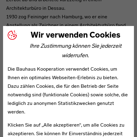
Architekturbüro in Dessau.
1930 zog Feininger nach Hamburg, wo er eine
Anstellung als Zeichner in einem Architekturbüro fand,
Wir verwenden Cookies
die Stelle aber aufgrund der angespannten
Wirtschaftslage bald wieder verlor. Auf Empfehlung von
Ihre Zustimmung können Sie jederzeit
Walter Gropius nahm Le Corbusier ihn 1931 in seinem
widerrufen.
Pariser Architekturbüro auf. Als Ausländer – Feininger
war amerikanischer Staatsbürger – wurde ihm jedoch
Die Bauhaus Kooperation verwendet Cookies, um
bald die Arbeitserlaubnis entzogen. Im Juli 1933 ging er
Ihnen ein optimales Webseiten-Erlebnis zu bieten.
nach Stockholm und heiratete wenig später die
Dazu zählen Cookies, die für den Betrieb der Seite
Schwedin Gertrud („Wysse“) Hägg. Beide hatten sich am
notwendig sind (funktionale Cookies) sowie solche, die
Bauhaus in Dessau kennen gelernt, wo Wysse
lediglich zu anonymen Statistikzwecken genutzt
Grafikdesign studiert hatte. Auch in Stockholm gelang
werden.
es Feininger nicht, als Architekt Fuß zu fassen,
Klicken Sie auf „Alle akzeptieren“, um alle Cookies zu
stattdessen erregte er mit seinen Fotografien
akzeptieren. Sie können Ihr Einverständnis jederzeit
Aufmerksamkeit und erhielt Aufträge als