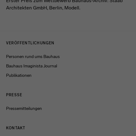
Erster Preis zum Wettbewerb Bauhaus-Archiv: Staab
Architekten GmbH, Berlin, Modell.
Menulinks
VERÖFFENTLICHUNGEN
Personen rund ums Bauhaus
Bauhaus Imaginista Journal
Publikationen
PRESSE
Pressemitteilungen
KONTAKT