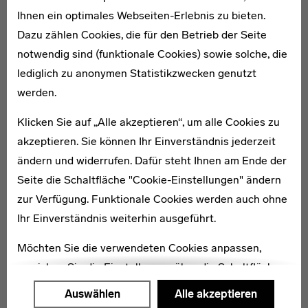
Ihnen ein optimales Webseiten-Erlebnis zu bieten.
Bauarbeiten werden Besucher zu Ausstellungen und
Dazu zählen Cookies, die für den Betrieb der Seite
Veranstaltungen im
temporary bauhaus-archiv
notwendig sind (funktionale Cookies) sowie solche, die
empfangen. Die Fortschritte des Erweiterungsbaus
lediglich zu anonymen Statistikzwecken genutzt
können im Baustellen-Infocenter
the bauhaus view
und
werden.
über eine Webcam verfolgt werden. [DB]
Klicken Sie auf „Alle akzeptieren“, um alle Cookies zu
Karte
akzeptieren. Sie können Ihr Einverständnis jederzeit
ändern und widerrufen. Dafür steht Ihnen am Ende der
Seite die Schaltfläche "Cookie-Einstellungen" ändern
zur Verfügung. Funktionale Cookies werden auch ohne
Ihr Einverständnis weiterhin ausgeführt.
Möchten Sie die verwendeten Cookies anpassen,
erreichen Sie die Einstellungen über die Schaltfläche
"Auswählen".
Auswählen
Alle akzeptieren