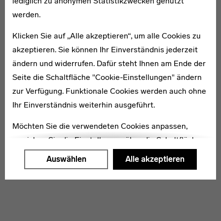
lediglich zu anonymen Statistikzwecken genutzt
· Jorge Schwartz (2008): Horacio Coppola, Fundación Telefónica, o.O.
werden.
Horacio Coppola
Klicken Sie auf „Alle akzeptieren“, um alle Cookies zu
Weiterführende Links
akzeptieren. Sie können Ihr Einverständnis jederzeit
ändern und widerrufen. Dafür steht Ihnen am Ende der
Netzwerke
Seite die Schaltfläche "Cookie-Einstellungen" ändern
zur Verfügung. Funktionale Cookies werden auch ohne
Ihr Einverständnis weiterhin ausgeführt.
Möchten Sie die verwendeten Cookies anpassen,
erreichen Sie die Einstellungen über die Schaltfläche
"Auswählen".
Auswählen
Alle akzeptieren
Weitere Informationen finden Sie in unseren
Datenschutzerklärung
oder dem
Impressum
.