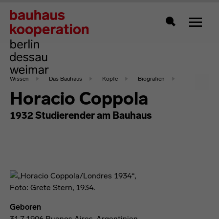
Zeigt 
Suche
Wissen
Das Bauhaus
Köpfe
Biografien
Horacio Coppola
1932 Studierender am Bauhaus
Geboren
31.7.1906 Buenos Aires, Argentinien