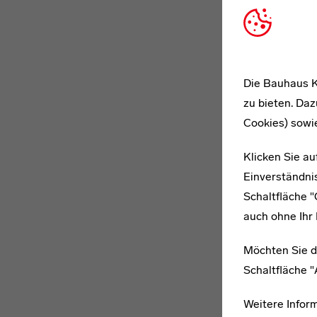
Die Bauhaus K
zu bieten. Daz
Cookies) sowi
Klicken Sie au
Einverständnis
Schaltfläche 
auch ohne Ihr 
Möchten Sie d
Schaltfläche 
Weitere Infor