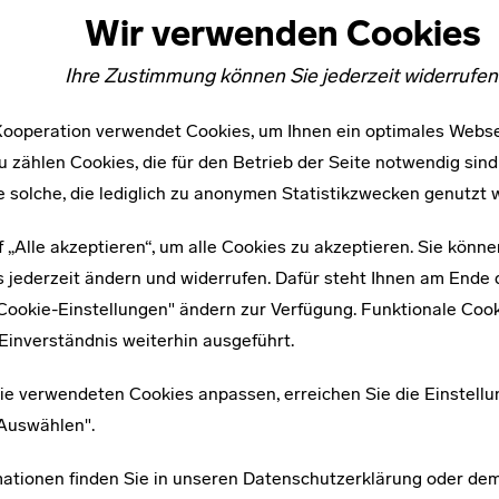
1959 arbeitete sie als Mitherausgeberin des Jugendbuches
Wir verwenden Cookies
1964 wurde Blühová der Orden für hervorragende Arbeit v
(Um eins bitte ich) mit Elena Čepčeková heraus. Im Juni
Ihre Zustimmung können Sie jederzeit widerrufen
„Výtvarné avantgardy a dnešok“ (Avantgarde und Gegenwa
ooperation verwendet Cookies, um Ihnen ein optimales Webse
Kunstgewerbeschule Bratislava gewidmet war. 1971 wurde 
u zählen Cookies, die für den Betrieb der Seite notwendig sind
Deutsch unter dem Titel „Keine Nachricht für Katka“ verö
e solche, die lediglich zu anonymen Statistikzwecken genutzt 
Internationalen Bauhauskolloquium in Weimar teil. 1989 e
Jubiläum der Erfindung der Fotografie. Irena Blühová sta
f „Alle akzeptieren“, um alle Cookies zu akzeptieren. Sie könne
 jederzeit ändern und widerrufen. Dafür steht Ihnen am Ende d
"Cookie-Einstellungen" ändern zur Verfügung. Funktionale Coo
Literatur:
Einverständnis weiterhin ausgeführt.
∙ Irena Blühová (1969): Bauhaus: Wie es ein Student erlebte, in: ars, Heft 2.
∙ Galerie am Sachsenplatz (1983). bauhaus 6, Teil 1. Irena Blühová und Albert
tschechoslowakische Fotografen 1900–1940, Leipzig.
ie verwendeten Cookies anpassen, erreichen Sie die Einstellu
∙ Ketterer Kunst Hamburg: 'Die Fotografie zur Waffe zu schmieden'. Blühová,
"Auswählen".
saleroom.com/en-gb/auction-catalogues/ketterer/catalogue-id-ketter10002
∙ Julia Secklehner: Capturing the Ordinary? Irena Blühová and photographic m
London, http://euroacademia.eu/wordpress/wp-
mationen finden Sie in unseren
Datenschutzerklärung
oder de
content/uploads/2015/01/Julia_Secklehner_Irena_Blühová_and_Photographi