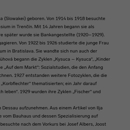
ca (Slowakei) geboren. Von 1914 bis 1918 besuchte
ium in Trenčín. Mit 14 Jahren begann sie als
ahre später wurde sie Bankangestellte (1920–1929).
agieren. Von 1922 bis 1926 studierte die junge Frau
um in Bratislava. Sie wandte sich nun auch der
Blühová begann die Zyklen „Kysuca – Kysuca“, „Kinder
e „Auf dem Markt“: Sozialstudien, die den Anfang
chnen. 1927 entstanden weitere Fotozyklen, die die
Korbflechter“ thematisierten; ein Jahr darauf
ich leben“. 1929 wurden ihre Zyklen „Fischer“ und
 Dessau aufzunehmen. Aus einem Artikel von Ilja
sie vom Bauhaus und dessen Spezialisierung auf
besuchte nach dem Vorkurs bei Josef Albers, Joost