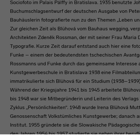
Sociofoto im Palais Pálffy in Bratislava. 1935 benutzte J
Buchumschlagsentwurf der deutschen Ausgabe von Peter
Bauhäuslerin fotografierte nun zu den Themen „Leben un
Zur gleichen Zeit als Blühová vom Bauhaus wegging, verp
Architekten Zdeněk Rossman, der mit seiner Frau Maria D
Typografie. Kurze Zeit darauf entstand auch hier eine fot
Funke – einem der bedeutendsten tschechischen Avantga
Rossmanns und Funke durch das gemeinsame Interesse an 
Kunstgewerbeschule in Bratislava 1938 eine Filmabteilung
immatrikulierte sich Blühová für ein Studium (1938–1939)
Während der Kriegsjahre 1941 bis 1945 arbeitete Blühová
bis 1948 war sie Mitbegründerin und Leiterin des Verlags
Zyklus „Persönlichkeiten“. 1948 wurde Irena Blühová Mutt
Genossenschaft Volkstümliches Kunstgewerbe; danach ar
Institut. 1955 gründete sie die Slowakische Pädagogische
den Jahren 1954 bis 1957 studierte sie neben ihrer beruf