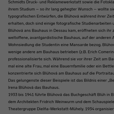
Schmidts Druck- und Reklamewerkstatt sowie die Fotokla
ihrem Studium – so ihr lang gehegter Wunsch – wollte sie
typografischen Entwürfen, die Blühová während ihrer Zeit
erhalten, doch sind einige fotografische Studienarbeiten 
Blühová ans Bauhaus in Dessau kam, eröffneten sich ihr z
weltoffene, avantgardistische Bauhaus, auf der anderen 
Wohnsiedlung die Studentin eine Mansarde bezog. Blühová
wenige andere am Bauhaus betrieben (z.B. Erich Comerine
professionalisierte sich. Während sie vor ihrer Zeit am Ba
mal eine alte Frau, mal eine Bauernfamilie oder ein Bettl
konzentrierte sich Blühová am Bauhaus auf die Portraita
Das gelungenste dieser Beispiele ist das Bildnis einer „B
Irena Blühová das Bauhaus.
1933 bis 1941 führte Blühová das Buchgeschäft Blüh in B
dem Architekten Fridrich Weinwurm und dem Schauspieler 
Theatergruppe Dielňa-Werkstatt-Mühely. 1934 organisier