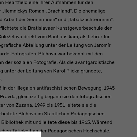
ohn Heartfield eine ihrer Aufnahmen für den
 Jilemnickýs Roman „Brachland“. Die ehemalige
d Arbeit der Sennerinnen“ und „Tabakzüchterinnen“.
flichtete die Bratislavaer Kunstgewerbeschule den
oleželová direkt vom Bauhaus kam, als Lehrer für
ografische Abteilung unter der Leitung von Jaromír
rde-Fotografen. Blühová war bekannt mit den
der sozialen Fotografie. Als die avantgardistische
 unter der Leitung von Karol Plicka gründete,
.
 in der illegalen antifaschistischen Bewegung. 1945
 Pravda; gleichzeitig begann sie den fotografischen
er von Zuzana. 1949 bis 1951 leitete sie die
beitete Blühová im Staatlichen Pädagogischen
 Bibliothek mit und leitete diese bis 1965. Während
lichen Tätigkeit an der Pädagogischen Hochschule.