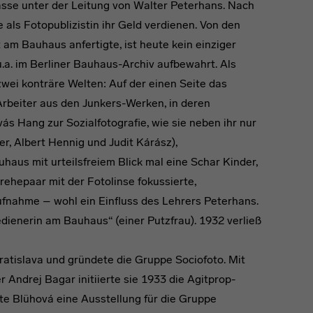
sse unter der Leitung von Walter Peterhans. Nach
 als Fotopublizistin ihr Geld verdienen. Von den
 am Bauhaus anfertigte, ist heute kein einziger
u.a. im Berliner Bauhaus-Archiv aufbewahrt. Als
wei konträre Welten: Auf der einen Seite das
Arbeiter aus den Junkers-Werken, in deren
s Hang zur Sozialfotografie, wie sie neben ihr nur
r, Albert Hennig und Judit Kárász),
uhaus mit urteilsfreiem Blick mal eine Schar Kinder,
erehepaar mit der Fotolinse fokussierte,
ufnahme – wohl ein Einfluss des Lehrers Peterhans.
edienerin am Bauhaus“ (einer Putzfrau). 1932 verließ
ratislava und gründete die Gruppe Sociofoto. Mit
Andrej Bagar initiierte sie 1933 die Agitprop-
te Blühová eine Ausstellung für die Gruppe