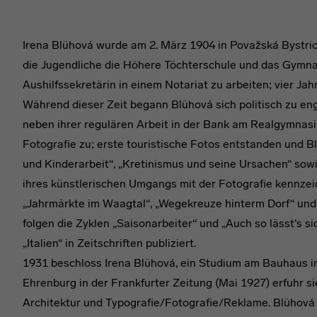
Irena Blühová wurde am 2. März 1904 in Považská Bystri
die Jugendliche die Höhere Töchterschule und das Gymnas
Aushilfssekretärin in einem Notariat zu arbeiten; vier J
Während dieser Zeit begann Blühová sich politisch zu eng
neben ihrer regulären Arbeit in der Bank am Realgymnasi
Fotografie zu; erste touristische Fotos entstanden und 
und Kinderarbeit“, „Kretinismus und seine Ursachen“ sowi
ihres künstlerischen Umgangs mit der Fotografie kennzei
„Jahrmärkte im Waagtal“, „Wegekreuze hinterm Dorf“ und „
folgen die Zyklen „Saisonarbeiter“ und „Auch so lässt’s s
„Italien“ in Zeitschriften publiziert.
1931 beschloss Irena Blühová, ein Studium am Bauhaus in
Ehrenburg in der Frankfurter Zeitung (Mai 1927) erfuhr 
Architektur und Typografie/Fotografie/Reklame. Blühová 