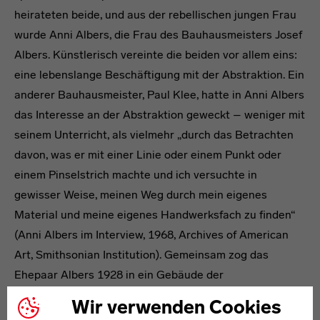
heirateten beide, und aus der rebellischen jungen Frau
wurde Anni Albers, die Frau des Bauhausmeisters Josef
Albers. Künstlerisch vereinte die beiden vor allem eins:
eine lebenslange Beschäftigung mit der Abstraktion. Ein
anderer Bauhausmeister, Paul Klee, hatte in Anni Albers
das Interesse an der Abstraktion geweckt – weniger mit
seinem Unterricht, als vielmehr „durch das Betrachten
davon, was er mit einer Linie oder einem Punkt oder
einem Pinselstrich machte und ich versuchte in
gewisser Weise, meinen Weg durch mein eigenes
Material und meine eigenes Handwerksfach zu finden“
(Anni Albers im Interview, 1968, Archives of American
Art, Smithsonian Institution). Gemeinsam zog das
Ehepaar Albers 1928 in ein Gebäude der
Meisterhaussiedlung. Als das Dessauer Bauhaus 1932
Wir verwenden Cookies
geschlossen wurde, gingen die Albers mit nach Berlin.