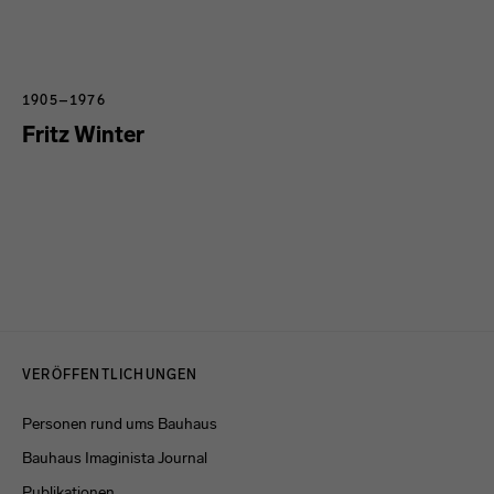
1905–1976
Fritz Winter
Menulinks
VERÖFFENTLICHUNGEN
Personen rund ums Bauhaus
Bauhaus Imaginista Journal
Publikationen