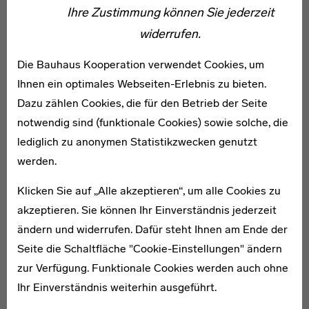
Ihre Zustimmung können Sie jederzeit
Nach der Machtübernahme der Nationalsozialisten im
widerrufen.
darauffolgenden Jahr emigrierte das Ehepaar Albers in
die USA. Josef Albers war als Lehrer an das berühmte
Die Bauhaus Kooperation verwendet Cookies, um
Black Mountain College berufen worden, und Anni
Ihnen ein optimales Webseiten-Erlebnis zu bieten.
begann neben ihren Web- und Schreibarbeiten ab 1939
Dazu zählen Cookies, die für den Betrieb der Seite
ebenfalls dort zu lehren. 1949 verließen die Albers das
notwendig sind (funktionale Cookies) sowie solche, die
Black Mountain College und zogen nach Connecticut.
lediglich zu anonymen Statistikzwecken genutzt
Anni Albers beschäftigte sich weiterhin mit
werden.
Textilgestaltung, Weben, Schreiben und später auch mit
Zeichnen. Eine wichtige Inspirationsquelle ihrer
Klicken Sie auf „Alle akzeptieren“, um alle Cookies zu
vielfältigen künstlerischen Arbeit waren die zahlreichen
akzeptieren. Sie können Ihr Einverständnis jederzeit
Reisen nach Mexiko und Südamerika, die sie gemeinsam
ändern und widerrufen. Dafür steht Ihnen am Ende der
mit ihrem Mann in den Dreißiger- bis Siebzigerjahren
Seite die Schaltfläche "Cookie-Einstellungen" ändern
unternahm. Hier, in den Ursprungsländern der
zur Verfügung. Funktionale Cookies werden auch ohne
Abstraktion, studierte Anni Albers traditionelle
Ihr Einverständnis weiterhin ausgeführt.
Webmuster und -techniken. 1965 veröffentlichte sie ihre