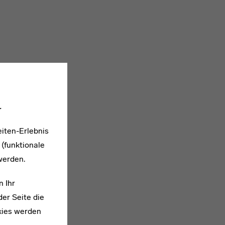
.
iten-Erlebnis
 (funktionale
werden.
n Ihr
er Seite die
kies werden