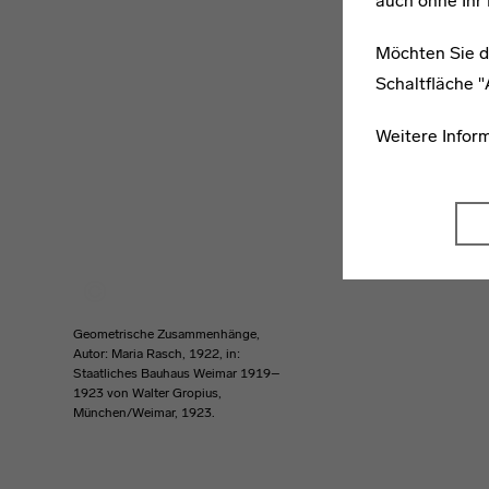
auch ohne Ihr 
Möchten Sie d
Schaltfläche 
Weitere Infor
Geometrische Zusammenhänge,
Autor: Maria Rasch, 1922, in:
Staatliches Bauhaus Weimar 1919–
1923 von Walter Gropius,
München/Weimar, 1923.