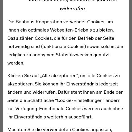
Literatur:
widerrufen.
· Jürgen Fitschen (2004): Gerhard Marcks. Das plastische Werk 1973–1981,
Bielefeld.
Die Bauhaus Kooperation verwendet Cookies, um
· Gerhard Marcks (1994): Blätter aus Dornburg. Holzschnitte, Zeichnungen
und Studien der Jahre 1920–1922, Gera.
Ihnen ein optimales Webseiten-Erlebnis zu bieten.
· Klaus Weber (1989): Gerhard Marcks am Bauhaus, in: Kulturberichte. ASKI,
H. 1.
Dazu zählen Cookies, die für den Betrieb der Seite
· Klaus Weber (1989): Keramik und Bauhaus. Geschichte und Wirkungen der
notwendig sind (funktionale Cookies) sowie solche, die
keramischen Werkstatt des Bauhauses, Berlin.
lediglich zu anonymen Statistikzwecken genutzt
werden.
Gerhard Marcks
Weiterführende Links
Klicken Sie auf „Alle akzeptieren“, um alle Cookies zu
akzeptieren. Sie können Ihr Einverständnis jederzeit
Netzwerke
ändern und widerrufen. Dafür steht Ihnen am Ende der
Seite die Schaltfläche "Cookie-Einstellungen" ändern
zur Verfügung. Funktionale Cookies werden auch ohne
Ihr Einverständnis weiterhin ausgeführt.
Möchten Sie die verwendeten Cookies anpassen,