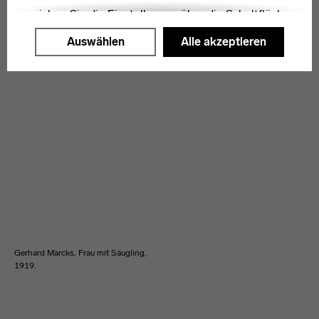
erreichen Sie die Einstellungen über die Schaltfläche
"Auswählen".
Auswählen
Alle akzeptieren
Weitere Informationen finden Sie in unseren
Datenschutzerklärung
oder dem
Impressum
.
Gerhard Marcks, Frau mit Säugling,
1919.