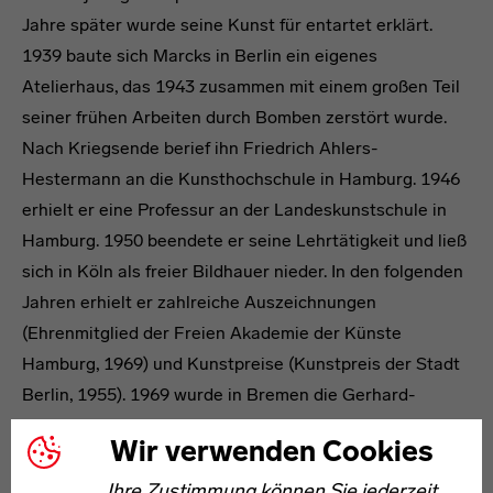
Jahre später wurde seine Kunst für entartet erklärt.
1939 baute sich Marcks in Berlin ein eigenes
Atelierhaus, das 1943 zusammen mit einem großen Teil
seiner frühen Arbeiten durch Bomben zerstört wurde.
Nach Kriegsende berief ihn Friedrich Ahlers-
Hestermann an die Kunsthochschule in Hamburg. 1946
erhielt er eine Professur an der Landeskunstschule in
Hamburg. 1950 beendete er seine Lehrtätigkeit und ließ
sich in Köln als freier Bildhauer nieder. In den folgenden
Jahren erhielt er zahlreiche Auszeichnungen
(Ehrenmitglied der Freien Akademie der Künste
Hamburg, 1969) und Kunstpreise (Kunstpreis der Stadt
Berlin, 1955). 1969 wurde in Bremen die Gerhard-
Marcks-Stiftung gegründet.
Wir verwenden Cookies
Ihre Zustimmung können Sie jederzeit