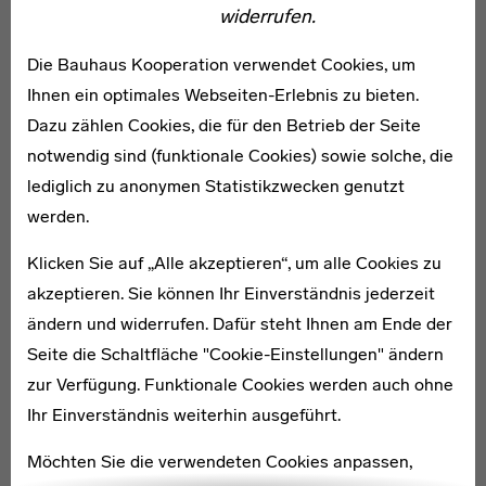
widerrufen.
Die Bauhaus Kooperation verwendet Cookies, um
Kartenansicht öffnen
Ihnen ein optimales Webseiten-Erlebnis zu bieten.
Dazu zählen Cookies, die für den Betrieb der Seite
notwendig sind (funktionale Cookies) sowie solche, die
lediglich zu anonymen Statistikzwecken genutzt
werden.
Klicken Sie auf „Alle akzeptieren“, um alle Cookies zu
akzeptieren. Sie können Ihr Einverständnis jederzeit
ändern und widerrufen. Dafür steht Ihnen am Ende der
Seite die Schaltfläche "Cookie-Einstellungen" ändern
zur Verfügung. Funktionale Cookies werden auch ohne
Kontaktdaten und Öffnungszeiten
ADRESSE
Ihr Einverständnis weiterhin ausgeführt.
Bauhaus Museum Dessau
Mies-van-der-Rohe-Platz 1
Möchten Sie die verwendeten Cookies anpassen,
06844 Dessau-Roßlau