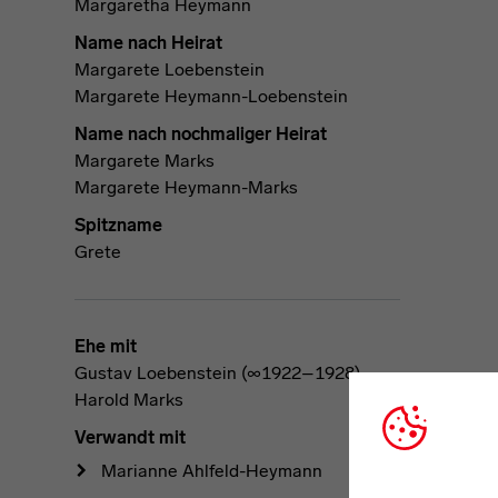
Margaretha Heymann
Name nach Heirat
Margarete Loebenstein
Margarete Heymann-Loebenstein
Name nach nochmaliger Heirat
Margarete Marks
Margarete Heymann-Marks
Spitzname
Grete
Ehe mit
Gustav Loebenstein (∞1922–1928)
Harold Marks
Verwandt mit
Marianne Ahlfeld-Heymann