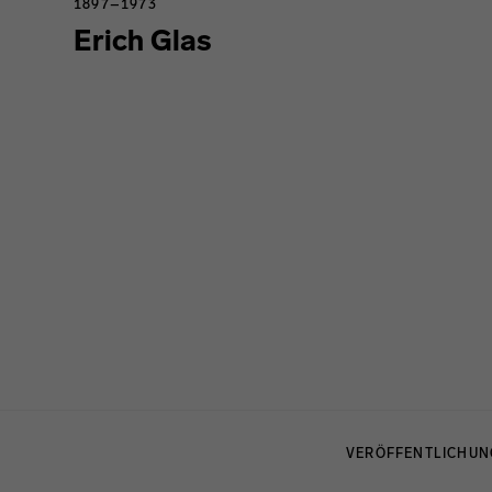
1897–1973
Erich Glas
Menulinks
VERÖFFENTLICHU