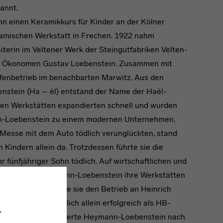
annt.
n einen Keramikkurs für Kinder an der Kölner
ramischen Werkstatt in Frechen. 1922 nahm
terin im Veltener Werk der Steingutfabriken Velten-
 den Ökonomen Gustav Loebenstein. Zusammen mit
Ofenbetrieb im benachbarten Marwitz. Aus den
tein (Ha – ël) entstand der Name der Haël-
chen Werkstätten expandierten schnell und wurden
nn-Loebenstein zu einem modernen Unternehmen.
Messe mit dem Auto tödlich verunglückten, stand
Kindern allein da. Trotzdessen führte sie die
r fünfjähriger Sohn tödlich. Auf wirtschaftlichen und
ng) schloss Heymann-Loebenstein ihre Werkstätten
enden Jahr verkaufte sie den Betrieb an Heinrich
r, die ihn schließlich allein erfolgreich als HB-
.
Dezember 1936 emigrierte Heymann-Loebenstein nach