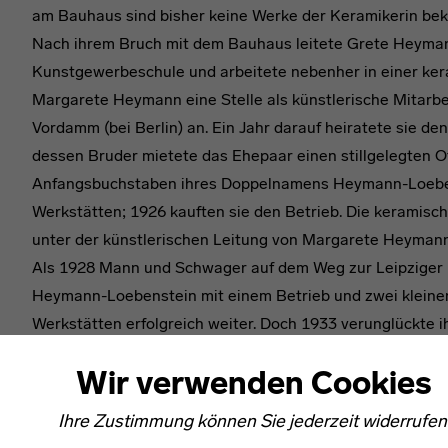
am Bauhaus sind bisher keine Werke der Keramikerin bek
Nach ihrem Bruch mit dem Bauhaus leitete Grete Heyman
Kunstgewerbeschule und arbeitete nebenher in einer ke
Margarete Heymann eine Stelle als künstlerische Mitarbei
Vordamm (bei Berlin) an. Ein Jahr darauf heiratete sie
dessen Bruder mietete das Ehepaar einen stillgelegten 
Anfangsbuchstaben ihres Doppelnamens Heymann-Loebens
Werkstätten; 1926 kauften sie den Betrieb. Die keramis
unter der künstlerischen Leitung von Margarete Heyma
Als 1928 Mann und Schwager auf dem Weg zur Leipziger 
Heymann-Loebenstein mit einem Betrieb und zwei kleinen 
Werkstätten erfolgreich weiter. Doch 1933 verunglückte ih
politischen Druck hin (Heymann war jüdischer Abstammu
Wir verwenden Cookies
für künstlerische Keramik zum 1. Juli 1933. Im darauffolg
Schild. Er führte ihn gemeinsam mit Hedwig Bollhagen weite
Ihre Zustimmung können Sie jederzeit widerrufen
Werkstätten für Keramik bis zu ihrem Tode leitete. Im 