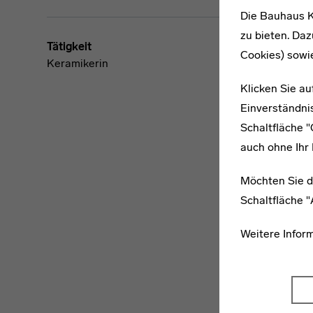
Die Bauhaus K
zu bieten. Daz
Tätigkeit
Cookies) sowi
Keramikerin
Klicken Sie au
Einverständnis
Schaltfläche 
auch ohne Ihr 
Möchten Sie d
Schaltfläche 
Weitere Infor