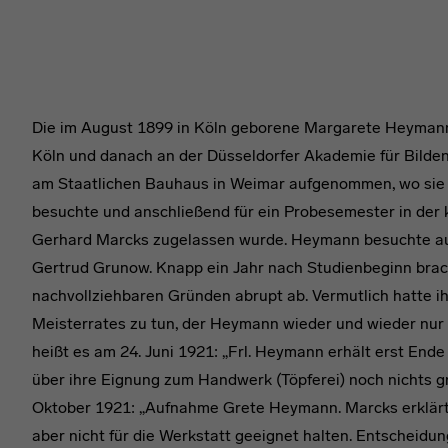
Die im August 1899 in Köln geborene Margarete Heymann
Köln und danach an der Düsseldorfer Akademie für Bilde
am Staatlichen Bauhaus in Weimar aufgenommen, wo sie e
besuchte und anschließend für ein Probesemester in der 
Gerhard Marcks zugelassen wurde. Heymann besuchte au
Gertrud Grunow. Knapp ein Jahr nach Studienbeginn bra
nachvollziehbaren Gründen abrupt ab. Vermutlich hatte i
Meisterrates zu tun, der Heymann wieder und wieder nur 
heißt es am 24. Juni 1921: „Frl. Heymann erhält erst Ende
über ihre Eignung zum Handwerk (Töpferei) noch nichts gru
Oktober 1921: „Aufnahme Grete Heymann. Marcks erklärt,
aber nicht für die Werkstatt geeignet halten. Entscheidung