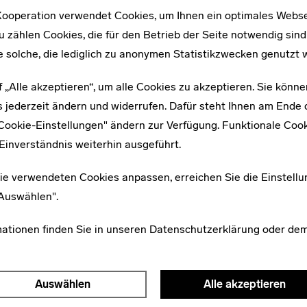
Großbritannien und unterrichtete an der Burslem School o
ooperation verwendet Cookies, um Ihnen ein optimales Webse
Marks gründete sie eine kleine Töpferei, die Greta Potter
u zählen Cookies, die für den Betrieb der Seite notwendig sind
der Krieg vorüber war nahm die Künstlerin ihre Keramik-P
e solche, die lediglich zu anonymen Statistikzwecken genutzt 
parallel dazu eine Malklasse an der Camberwell School o
f „Alle akzeptieren“, um alle Cookies zu akzeptieren. Sie könne
Loebenstein in London. [AG 2015]
 jederzeit ändern und widerrufen. Dafür steht Ihnen am Ende d
"Cookie-Einstellungen" ändern zur Verfügung. Funktionale Coo
Literatur:
Einverständnis weiterhin ausgeführt.
· Ulrike Müller (2009): Margarete Heymann-Loebenstein-Marks, in: Ulrike Müll
München, S. 70–75.
ie verwendeten Cookies anpassen, erreichen Sie die Einstellu
· Ursula Hudson-Wiedenmann (2002): Von den Haël-Werkstätten zur Greta Pott
"Auswählen".
Salzstreuer bis zum Automobil, Berlin, S. 72–86.
· Markanto (2014): Bauhaus aus Köln: Das Werk von Margarete Heymann-Loeb
werk-von-margarete-heymann-loebenstein.htm, 10.6.2016.
mationen finden Sie in unseren
Datenschutzerklärung
oder de
· Heinz-J. Theis (2012): Margarete Heymann-Loebenstein (1899–1990) und ihr
http://design20.eu/design20-blog/2012/06/hael-keramik-1923-1933/, 10.6.
Auswählen
Alle akzeptieren