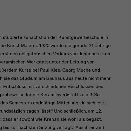
 studierte zunächst an der Kunstgewerbeschule in
nde Kunst Malerei. 1920 wurde die gerade 21-Jährige
rst den obligatorischen Vorkurs von Johannes Itten
keramischen Werkstatt unter der Leitung von
ßerdem Kurse bei Paul Klee, Georg Muche und
ch sie das Studium am Bauhaus aus heute nicht mehr
hr Entschluss mit verschiedenen Beschlüssen des
probeweise für die Keramikwerkstatt zuließ. So
 des Semesters endgültige Mitteilung, da sich jetzt
ndsätzlich sagen lässt.“ Und schließlich, am 12.
 dass er sowohl wie Krehan sie wohl als begabt,
 bis zur nächsten Sitzung vertagt.“ Aus ihrer Zeit