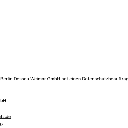
Berlin Dessau Weimar GmbH hat einen Datenschutzbeauftragt
mbH
utz.de
80