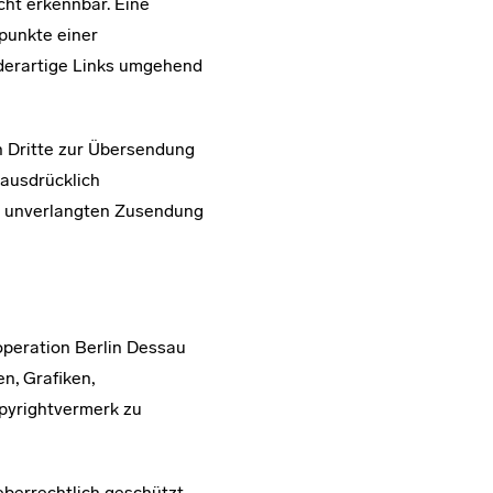
cht erkennbar. Eine
spunkte einer
derartige Links umgehend
h Dritte zur Übersendung
 ausdrücklich
er unverlangten Zusendung
ooperation Berlin Dessau
n, Grafiken,
pyrightvermerk zu
eberrechtlich geschützt