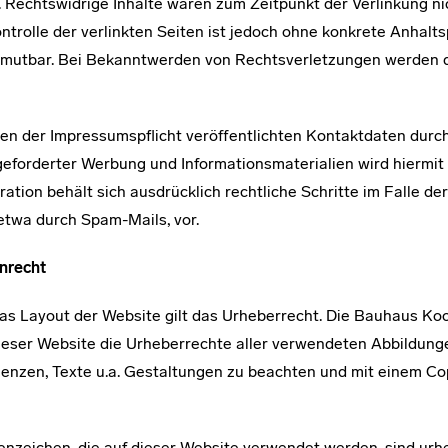
 Rechtswidrige Inhalte waren zum Zeitpunkt der Verlinkung ni
ntrolle der verlinkten Seiten ist jedoch ohne konkrete Anhalt
umutbar. Bei Bekanntwerden von Rechtsverletzungen werden 
n der Impressumspflicht veröffentlichten Kontaktdaten durc
geforderter Werbung und Informationsmaterialien wird hiermit
ation behält sich ausdrücklich rechtliche Schritte im Falle d
etwa durch Spam-Mails, vor.
nrecht
r das Layout der Website gilt das Urheberrecht. Die Bauhaus K
dieser Website die Urheberrechte aller verwendeten Abbildunge
nzen, Texte u.a. Gestaltungen zu beachten und mit einem Co
nzeichen, die auf dieser Website verwendet werden, sind urh