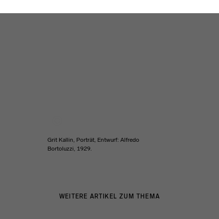
Grit Kallin, Porträt, Entwurf: Alfredo
Bortoluzzi, 1929.
WEITERE ARTIKEL ZUM THEMA