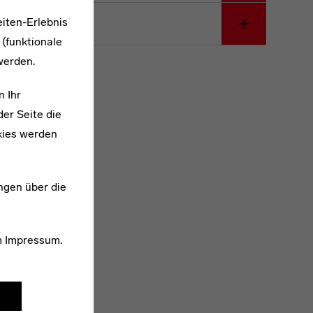
iten-Erlebnis
 (funktionale
werden.
n Ihr
er Seite die
kies werden
ngen über die
m
Impressum
.