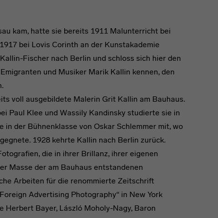
sau kam, hatte sie bereits 1911 Malunterricht bei
1917 bei Lovis Corinth an der Kunstakademie
Kallin-Fischer nach Berlin und schloss sich hier den
n Emigranten und Musiker Marik Kallin kennen, den
.
eits voll ausgebildete Malerin Grit Kallin am Bauhaus.
i Paul Klee und Wassily Kandinsky studierte sie in
te in der Bühnenklasse von Oskar Schlemmer mit, wo
egnete. 1928 kehrte Kallin nach Berlin zurück.
grafien, die in ihrer Brillanz, ihrer eigenen
s der Masse der am Bauhaus entstandenen
sche Arbeiten für die renommierte Zeitschrift
„Foreign Advertising Photography“ in New York
e Herbert Bayer, László Moholy-Nagy, Baron