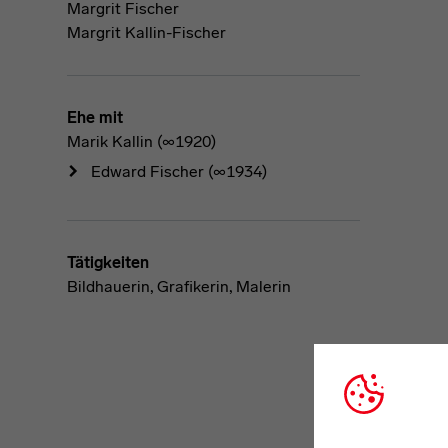
Margrit Fischer
Margrit Kallin-Fischer
Ehe mit
Marik Kallin (∞1920)
Edward Fischer
(∞1934)
Tätigkeiten
Bildhauerin, Grafikerin, Malerin