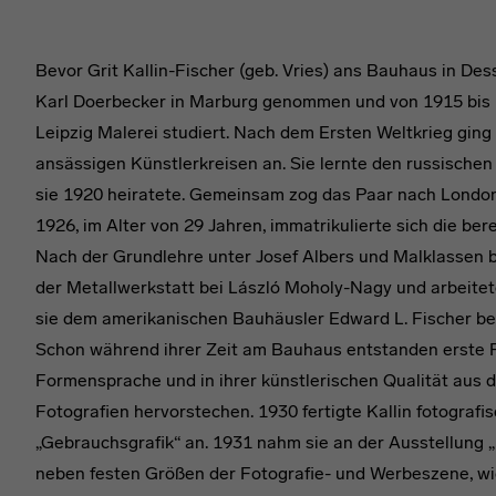
Bevor Grit Kallin-Fischer (geb. Vries) ans Bauhaus in Des
Karl Doerbecker in Marburg genommen und von 1915 bis 
Leipzig Malerei studiert. Nach dem Ersten Weltkrieg ging 
ansässigen Künstlerkreisen an. Sie lernte den russische
sie 1920 heiratete. Gemeinsam zog das Paar nach London
1926, im Alter von 29 Jahren, immatrikulierte sich die ber
Nach der Grundlehre unter Josef Albers und Malklassen be
der Metallwerkstatt bei László Moholy-Nagy und arbeite
sie dem amerikanischen Bauhäusler Edward L. Fischer beg
Schon während ihrer Zeit am Bauhaus entstanden erste Foto
Formensprache und in ihrer künstlerischen Qualität au
Fotografien hervorstechen. 1930 fertigte Kallin fotografi
„Gebrauchsgrafik“ an. 1931 nahm sie an der Ausstellung 
neben festen Größen der Fotografie- und Werbeszene, wi