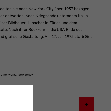
edelten sie nach New York City über. 1937 bezogen
uer entworfen. Nach Kriegsende unternahm Kallin-
eizer Bildhauer Hubacher in Zürich und dem
tete. Nach ihrer Rückkehr in die USA Ende des
nd grafische Gestaltung. Am 17. Juli 1973 starb Grit
 other works, New Jersey.
.