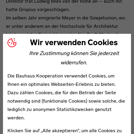
Direktor trat Ludwig Mies van der Rohe an – auch ihn
hatte Gropius vorgeschlagen.
Im selben Jahr emigrierte Meyer in die Sowjetunion, wo
er unter anderem an der Hochschule für Architektur
lehrte und den Entwicklungsplan für „Groß-Moskau“
Wir verwenden Cookies
entwarf. Im Zuge der stalinistischen Säuberungen, der
auch Meyers damalige Lebensgefährtin zum Opfer fiel,
Ihre Zustimmung können Sie jederzeit
kehrte er 1936 in die Schweiz zurück. Von 1938 bis 1949
widerrufen.
lebte Meyer als Dozent, Städteplaner und Architekt in
Die Bauhaus Kooperation verwendet Cookies, um
Mexiko. Die mexikanische Regierung hatte Meyer 1939
Ihnen ein optimales Webseiten-Erlebnis zu bieten.
zum Direktor des neu gegründeten Instituts für
Dazu zählen Cookies, die für den Betrieb der Seite
Stadtbau und Planung des Nationalen Polytechnischen
notwendig sind (funktionale Cookies) sowie solche, die
Instituts ernannt. 1949 kehrte er nach politischen
lediglich zu anonymen Statistikzwecken genutzt
Differenzen endgültig in die Schweiz zurück.
werden.
Hannes Meyer, auch der „unbekannte Bauhausdirektor“
genannt, war den einen stets zu kommunistisch und den
Klicken Sie auf „Alle akzeptieren“, um alle Cookies zu