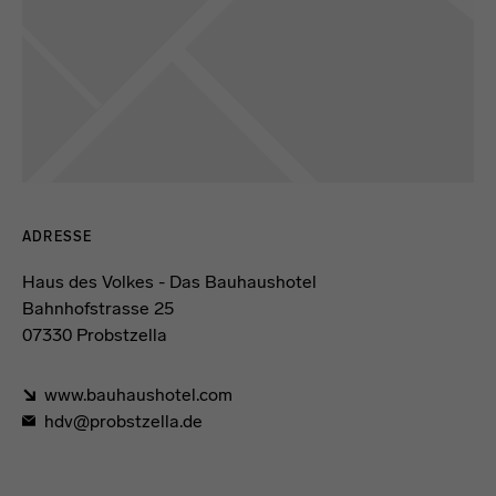
Kontaktdaten und Öffnungszeiten
ADRESSE
Haus des Volkes - Das Bauhaushotel
Bahnhofstrasse 25
07330 Probstzella
www.bauhaushotel.com
hdv@probstzella.de