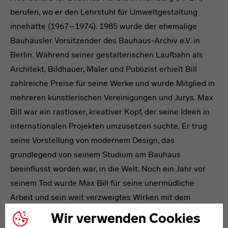
berufen, wo er den Lehrstuhl für Umweltgestaltung
innehatte (1967–1974). 1985 wurde der ehemalige
Bauhäusler Vorsitzender des Bauhaus-Archiv e.V. in
Berlin. Während seiner gestalterischen Laufbahn als
Architekt, Bildhauer, Maler und Publizist erhielt Bill
zahlreiche Preise für seine Werke und wurde Mitglied in
mehreren künstlerischen Vereinigungen und Jurys. Max
Bill war ein rastloser, kreativer Kopf, der seine Ideen in
internationalen Projekten umzusetzen suchte. Er trug
seine Vorstellung von modernem Design, das
grundlegend von seinem Studium am Bauhaus
beeinflusst worden war, in die Welt. Noch ein Jahr vor
seinem Tod wurde Max Bill für seine unermüdliche
Arbeit und sein weit verzweigtes Wirken mit dem
sogenannten Kunst-Nobelpreis, dem „praemium
Wir verwenden Cookies
imperiale“, in Tokyo geehrt.