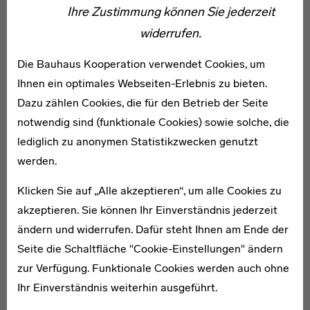
Ihre Zustimmung können Sie jederzeit
Am 9. Dezember 1994 starb Max Bill am Flughafen
widerrufen.
Berlin Tegel. Er war auf dem Rückweg von einer
Präsentation seines Erweiterungsbauentwurfs für das
Die Bauhaus Kooperation verwendet Cookies, um
Bauhaus-Archiv Berlin. [AG 2016]
Ihnen ein optimales Webseiten-Erlebnis zu bieten.
Dazu zählen Cookies, die für den Betrieb der Seite
Literatur:
notwendig sind (funktionale Cookies) sowie solche, die
lediglich zu anonymen Statistikzwecken genutzt
∙ Jakob Bill (2008): max bill am bauhaus, Bern.
∙ Jakob Bill (2008): Max Bill: Funktion und Funktionalismus. Schriften 1945–
werden.
1988, Bern.
∙ Annemarie Bucher: Max Bill, Historisches Lexikon der Schweiz,
Klicken Sie auf „Alle akzeptieren“, um alle Cookies zu
http://www.hls-dhs-dss.ch/textes/d/D6183.php, 8.4.2016.
∙ Thomas Buchsteiner, Otto Lotze (2005): max bill, maler, bildhauer, architekt,
akzeptieren. Sie können Ihr Einverständnis jederzeit
designer. Ostfildern-Ruit.
ändern und widerrufen. Dafür steht Ihnen am Ende der
∙ HfG-Archiv Ulm, Die HfG Ulm, http://www.hfg-
archiv.ulm.de/die_hfg_ulm/geschichte_3.html, 8.4.2016.
Seite die Schaltfläche "Cookie-Einstellungen" ändern
∙ Max Bill und Georges Vantongerloo Stiftung, http://www.maxbill.ch,
zur Verfügung. Funktionale Cookies werden auch ohne
8.4.2016.
∙ Max Binia Jakob Bill Stiftung, http://www.bill-stiftung.ch/index.htm,
Ihr Einverständnis weiterhin ausgeführt.
8.4.2016.
∙ Schirn Kunsthalle (1987): Max Bill, Retrospektive. Skulpturen Gemälde