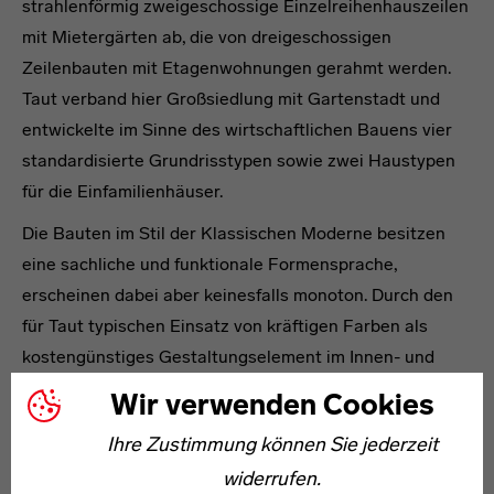
strahlenförmig zweigeschossige Einzelreihenhauszeilen
mit Mietergärten ab, die von dreigeschossigen
Zeilenbauten mit Etagenwohnungen gerahmt werden.
Taut verband hier Großsiedlung mit Gartenstadt und
entwickelte im Sinne des wirtschaftlichen Bauens vier
standardisierte Grundrisstypen sowie zwei Haustypen
für die Einfamilienhäuser.
Die Bauten im Stil der Klassischen Moderne besitzen
eine sachliche und funktionale Formensprache,
erscheinen dabei aber keinesfalls monoton. Durch den
für Taut typischen Einsatz von kräftigen Farben als
kostengünstiges Gestaltungselement im Innen- und
Außenbereich sowie durch vor- und rückspringende
Wir verwenden Cookies
Hausgruppen erhielt jeder Straßenzug seinen eigenen
Ihre Zustimmung können Sie jederzeit
Charakter.
widerrufen.
Im Hufeisenbau, in einer originalgetreu sanierten