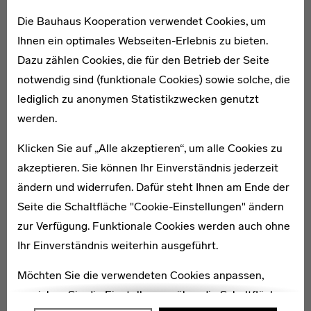
Ladenwohnung mit Garten, ist heute eine Infostation mit
Die Bauhaus Kooperation verwendet Cookies, um
Café untergebracht. Hier können sich die Besucher über
Ihnen ein optimales Webseiten-Erlebnis zu bieten.
die Hufeisensiedlung sowie die fünf weiteren
Dazu zählen Cookies, die für den Betrieb der Seite
Siedlungen der UNESCO-Welterbeliste informieren. [KS]
notwendig sind (funktionale Cookies) sowie solche, die
lediglich zu anonymen Statistikzwecken genutzt
werden.
Karte
Klicken Sie auf „Alle akzeptieren“, um alle Cookies zu
akzeptieren. Sie können Ihr Einverständnis jederzeit
ändern und widerrufen. Dafür steht Ihnen am Ende der
Seite die Schaltfläche "Cookie-Einstellungen" ändern
zur Verfügung. Funktionale Cookies werden auch ohne
Ihr Einverständnis weiterhin ausgeführt.
Möchten Sie die verwendeten Cookies anpassen,
erreichen Sie die Einstellungen über die Schaltfläche