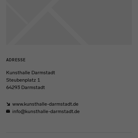
Kontaktdaten und Öffnungszeiten
ADRESSE
Kunsthalle Darmstadt
Steubenplatz 1
64293 Darmstadt
www.kunsthalle-darmstadt.de
info@kunsthalle-darmstadt.de
Förderformel