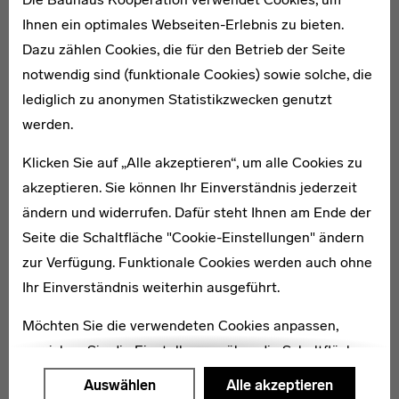
Generalsanierung bildet 2019 die Umgestaltung des
Ihnen ein optimales Webseiten-Erlebnis zu bieten.
Vorplatzes durch Entfernen der Umzäunung und
Dazu zählen Cookies, die für den Betrieb der Seite
Bepflanzung der Freiflächen.
notwendig sind (funktionale Cookies) sowie solche, die
lediglich zu anonymen Statistikzwecken genutzt
Als Ausstellungshaus steht die Kunsthalle Darmstadt
werden.
für ein vielfältiges Programm, das sich
gattungsübergreifend aktuellen Tendenzen in der Kunst
Klicken Sie auf „Alle akzeptieren“, um alle Cookies zu
widmet. Im Fokus der Ausstellungstätigkeit stehen
akzeptieren. Sie können Ihr Einverständnis jederzeit
gleichermaßen etablierte wie junge Künstlerinnen und
ändern und widerrufen. Dafür steht Ihnen am Ende der
Künstler, deren Förderung dem Kunstverein Darmstadt
Seite die Schaltfläche "Cookie-Einstellungen" ändern
– dem Träger der Kunsthalle – ein besonderes Anliegen
zur Verfügung. Funktionale Cookies werden auch ohne
ist. Ein vielfältiges Vermittlungsangebot mit
Ihr Einverständnis weiterhin ausgeführt.
Künstlergesprächen und öffentlichen Führungen sowie
Möchten Sie die verwendeten Cookies anpassen,
das Programm zu den Ausstellungen mit Vorträgen,
erreichen Sie die Einstellungen über die Schaltfläche
Filmabenden und regelmäßigen Abendveranstaltungen
"Auswählen".
rundet das Angebot der Kunsthalle ab. [KS]
Auswählen
Alle akzeptieren