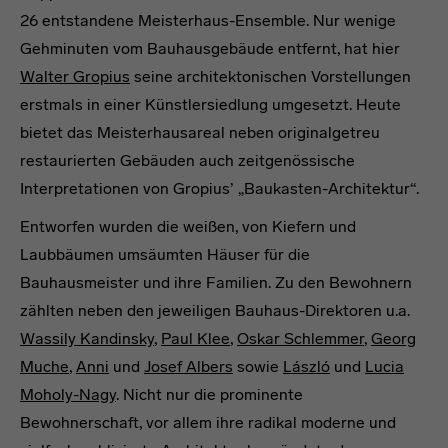
26 entstandene Meisterhaus-Ensemble. Nur wenige
Gehminuten vom Bauhausgebäude entfernt, hat hier
Walter Gropius
seine architektonischen Vorstellungen
erstmals in einer Künstlersiedlung umgesetzt. Heute
bietet das Meisterhausareal neben originalgetreu
restaurierten Gebäuden auch zeitgenössische
Interpretationen von Gropius’ „Baukasten-Architektur“.
Entworfen wurden die weißen, von Kiefern und
Laubbäumen umsäumten Häuser für die
Bauhausmeister und ihre Familien. Zu den Bewohnern
zählten neben den jeweiligen Bauhaus-Direktoren u.a.
Wassily Kandinsky
,
Paul Klee
,
Oskar Schlemmer
,
Georg
Muche
,
Anni
und
Josef Albers
sowie
László
und
Lucia
Moholy-Nagy
. Nicht nur die prominente
Bewohnerschaft, vor allem ihre radikal moderne und