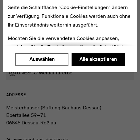
Seite die Schaltfläche "Cookie-Einstellungen" ändern
zur Verfügung. Funktionale Cookies werden auch ohne
Ihr Einverständnis weiterhin ausgeführt.
Möchten Sie die verwendeten Cookies anpassen,
erreichen Sie die Einstellungen über die Schaltfläche
"Auswählen".
Auswählen
Alle akzeptieren
Weitere Informationen finden Sie in unseren
Legende
UNESCO Weltkulturerbe
Datenschutzerklärung
oder dem
Impressum
.
Kontaktdaten und Öffnungszeiten
ADRESSE
Meisterhäuser (Stiftung Bauhaus Dessau)
Ebertallee 59–71
06846 Dessau-Roßlau
www.bauhaus-dessau.de