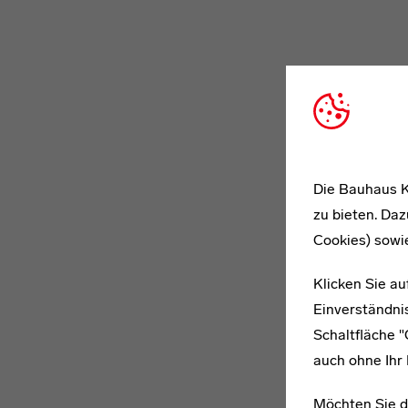
Die Bauhaus K
zu bieten. Daz
Cookies) sowi
Klicken Sie au
Einverständnis
Schaltfläche 
auch ohne Ihr 
Möchten Sie d