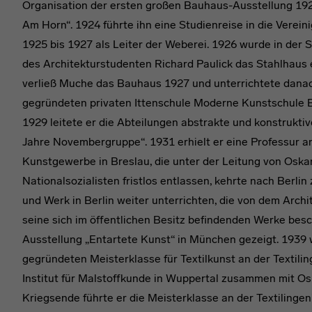
Organisation der ersten großen Bauhaus-Ausstellung 192
Am Horn“. 1924 führte ihn eine Studienreise in die Verei
1925 bis 1927 als Leiter der Weberei. 1926 wurde in der
des Architekturstudenten Richard Paulick das Stahlhaus
verließ Muche das Bauhaus 1927 und unterrichtete danac
gegründeten privaten Ittenschule Moderne Kunstschule B
1929 leitete er die Abteilungen abstrakte und konstrukti
Jahre Novembergruppe“. 1931 erhielt er eine Professur a
Kunstgewerbe in Breslau, die unter der Leitung von Oska
Nationalsozialisten fristlos entlassen, kehrte nach Berli
und Werk in Berlin weiter unterrichten, die von dem Arc
seine sich im öffentlichen Besitz befindenden Werke bes
Ausstellung „Entartete Kunst“ in München gezeigt. 1939 
gegründeten Meisterklasse für Textilkunst an der Textili
Institut für Malstoffkunde in Wuppertal zusammen mit O
Kriegsende führte er die Meisterklasse an der Textilinge