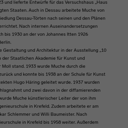
3 und lieferte Entwürfe für das Versuchshaus „Haus
nigten Staaten. Auch in Dessau arbeitete Muche von
 Siedlung Dessau-Törten nach seinen und den Plänen
 errichtet. Nach internen Auseinandersetzungen
h bis 1930 an der von Johannes Itten 1926
erlin.
ve Gestaltung und Architektur in der Ausstellung „10
n der Staatlichen Akademie für Kunst und
r Moll stand. 1933 wurde Muche durch die
n zurück und konnte bis 1938 an der Schule für Kunst
hitekten Hugo Häring geleitet wurde. 1937 wurden
chlagnahmt und zwei davon in der diffamierenden
wurde Muche künstlerischer Leiter der von ihm
ngenieurschule in Krefeld. Zudem arbeitete er am
skar Schlemmer und Willi Baumeister. Nach
nieurschule in Krefeld bis 1958 weiter. Außerdem