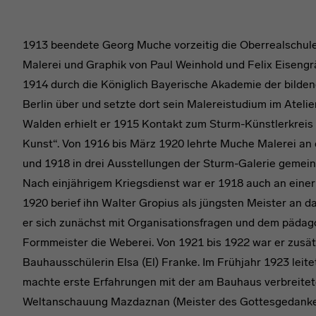
1913 beendete Georg Muche vorzeitig die Oberrealschule 
Malerei und Graphik von Paul Weinhold und Felix Eisengr
1914 durch die Königlich Bayerische Akademie der bilde
Berlin über und setzte dort sein Malereistudium im Ateli
Walden erhielt er 1915 Kontakt zum Sturm-Künstlerkreis 
Kunst“. Von 1916 bis März 1920 lehrte Muche Malerei an
und 1918 in drei Ausstellungen der Sturm-Galerie gemei
Nach einjährigem Kriegsdienst war er 1918 auch an einer A
1920 berief ihn Walter Gropius als jüngsten Meister an d
er sich zunächst mit Organisationsfragen und dem pädago
Formmeister die Weberei. Von 1921 bis 1922 war er zusätz
Bauhausschülerin Elsa (El) Franke. Im Frühjahr 1923 leit
machte erste Erfahrungen mit der am Bauhaus verbreitet
Weltanschauung Mazdaznan (Meister des Gottesgedanken