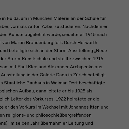
in Fulda, um in München Malerei an der Schule für
äber, vormals Anton Azbé, zu studieren. Nachdem er
nden Künste abgelehnt wurde, siedelte er 1915 nach
er von Martin Brandenburg fort. Durch Herwarth
und beteiligte sich an der Sturm-Ausstellung „Neue
 der Sturm-Kunstschule und stellte zwischen 1916
nsam mit Paul Klee und Alexander Archipenko aus.
usstellung in der Galerie Dada in Zürich beteiligt.
as Staatliche Bauhaus in Weimar. Dort beschäftigte
gischen Aufbau, dann leitete er bis 1925 als
lich Leiter des Vorkurses. 1922 heiratete er die
ete er den Vorkurs im Wechsel mit Johannes Itten und
en religions- und philosophieübergreifenden
s). Im selben Jahr übernahm er Leitung und