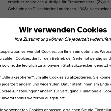
erhielt er zahlreiche Aufträge für Freskenmalerei (Zyklu
Gebäude des Düsseldorfer Landtages, 1948). Nach seiner
Wir verwenden Cookies
Literatur:
· Magdalena Droste (1983): Georg Muche. Das malerische Werk 1928–1982, Be
Ihre Zustimmung können Sie jederzeit widerrufen
· Claudia Landwehr (1996): Maler am Bauhaus. Albers, Feininger, Itten, Kandin
· Karl Wittek (1990): Das Stahlhaus in Dessau-Törten von Georg Muche (1926), 
· Thomas Wittenberg (2001): Georg Muche. Haus am Horn in Weimar, in: Der Ar
ooperation verwendet Cookies, um Ihnen ein optimales Webse
u zählen Cookies, die für den Betrieb der Seite notwendig sind
e solche, die lediglich zu anonymen Statistikzwecken genutzt 
Georg Muche
f „Alle akzeptieren“, um alle Cookies zu akzeptieren. Sie könne
Weiterführende Links
 jederzeit ändern und widerrufen. Dafür steht Ihnen am Ende d
"Cookie-Einstellungen" ändern zur Verfügung. Funktionale Coo
Netzwerke
Einverständnis weiterhin ausgeführt.
ie verwendeten Cookies anpassen, erreichen Sie die Einstellu