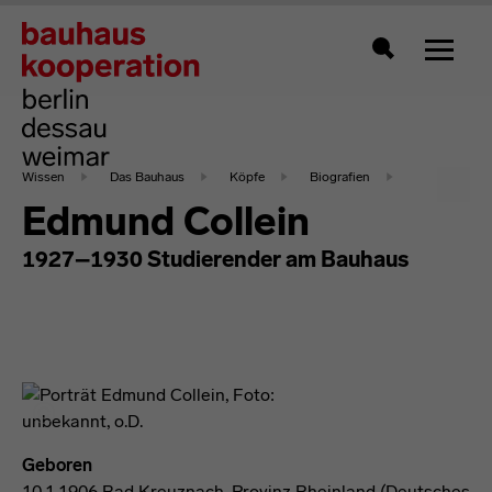
Zeigt 
Suche
Wissen
Das Bauhaus
Köpfe
Biografien
Edmund Collein
1927–1930 Studierender am Bauhaus
Geboren
10.1.1906 Bad Kreuznach, Provinz Rheinland (Deutsches