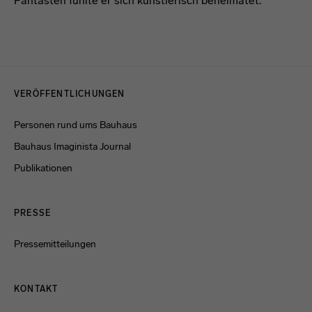
Fantasten fühlte er sich künstlerisch beheimatet.
Menulinks
VERÖFFENTLICHUNGEN
Personen rund ums Bauhaus
Bauhaus Imaginista Journal
Publikationen
PRESSE
Pressemitteilungen
KONTAKT