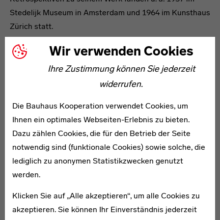
Stedelijk Museum in Amsterdam und 1964 im Kunsthaus
Zürich statt.
Wir verwenden Cookies
Literatur:
Ihre Zustimmung können Sie jederzeit
· Rolf Bothe et al. (1994): Das frühe Bauhaus und Johannes Itten, Ostfildern-
widerrufen.
Ruit.
· Brigitte Salmen (2007): Bauhaus-Ideen − Um Itten, Feininger, Klee,
Kandinsky: Vom Expressiven zum Konstruktiven, Murnau.
Die Bauhaus Kooperation verwendet Cookies, um
· Christoph Wagner (2005): Das Bauhaus und die Esoterik: Johannes Itten,
Ihnen ein optimales Webseiten-Erlebnis zu bieten.
Wassily Kandinsky, Paul Klee, Bielefeld.
· Ernest W. Uthemann (2003): Johannes Itten. Alles in Einem − alles im Sein,
Dazu zählen Cookies, die für den Betrieb der Seite
Ostfildern.
notwendig sind (funktionale Cookies) sowie solche, die
lediglich zu anonymen Statistikzwecken genutzt
Johannes Itten
werden.
Weiterführende Links
Klicken Sie auf „Alle akzeptieren“, um alle Cookies zu
Netzwerke
akzeptieren. Sie können Ihr Einverständnis jederzeit