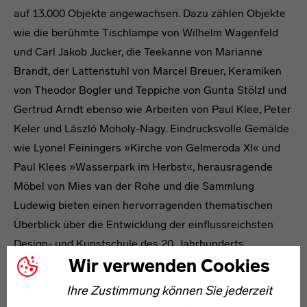
auf 13.000 Objekte angewachsen. Dazu zählen Objekte
wie die berühmte Tischlampe von Wilhelm Wagenfeld
und Carl Jakob Jucker, die Teekanne von Marianne
Brandt, der Lattenstuhl von Marcel Breuer, Keramiken
von Theodor Bogler und Teppiche von Gunta Stölzl und
Gertrud Arndt ebenso wie Arbeiten von Paul Klee, Peter
Keler und László Moholy-Nagy. Eindrucksvolle Gemälde
wie Lyonel Feiningers »Kirche von Gelmeroda XI« und
Paul Klees »Wasserpark im Herbst«, herausragende
Möbel von Mies van der Rohe und die Sammlung
Ludewig bieten einen hervorragenden thematischen
Überblick über die Entwicklung der einflussreichsten
Design- und Kunstschule des 20. Jahrhunderts.
Wir verwenden Cookies
Ihre Zustimmung können Sie jederzeit
Neben Designikonen und bislang nicht gezeigten