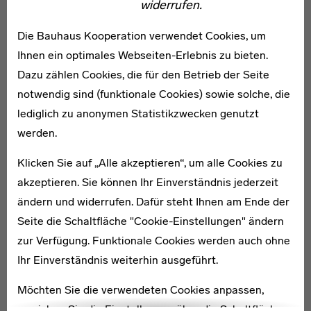
widerrufen.
Zeitdokumenten stehen die großen Fragestellungen,
Utopien und Experimente zur Lebensgestaltung des
Die Bauhaus Kooperation verwendet Cookies, um
frühen Bauhauses und der zwanziger Jahre im
Ihnen ein optimales Webseiten-Erlebnis zu bieten.
Mittelpunkt der Ausstellung „Das Bauhaus kommt aus
Dazu zählen Cookies, die für den Betrieb der Seite
Weimar“. Unter dem Leitgedanken „Wie wollen wir
notwendig sind (funktionale Cookies) sowie solche, die
zusammen leben?“ wird auf viele Überlegungen Bezug
lediglich zu anonymen Statistikzwecken genutzt
genommen, die bis heute für die Menschen relevant
werden.
sind. So entsteht ein neuer Ort der Begegnung,
Klicken Sie auf „Alle akzeptieren“, um alle Cookies zu
Offenheit und Diskussion.
akzeptieren. Sie können Ihr Einverständnis jederzeit
Besuchern bietet die Ausstellung viele sinnliche
ändern und widerrufen. Dafür steht Ihnen am Ende der
Erlebnisse – etwa im Bühnen-Raum, der von den
Seite die Schaltfläche "Cookie-Einstellungen" ändern
multimedialen Experimenten László Moholy-Nagys
zur Verfügung. Funktionale Cookies werden auch ohne
inspiriert ist – ebenso wie praktische
Ihr Einverständnis weiterhin ausgeführt.
Werkstatterfahrungen von der Buchbinderei wie zu
Zeiten des Bauhauses bis hin zum 3D-Druck. Das
Möchten Sie die verwendeten Cookies anpassen,
Museum geht unter anderem den vielfältigen
erreichen Sie die Einstellungen über die Schaltfläche