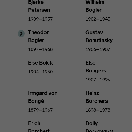
Bjerke
Wilhelm
Petersen
Bogler
1909–1957
1902–1945
Theodor
Gustav
Bogler
Bohutinsky
1897–1968
1906–1987
Else Bolck
Else
Bongers
1904–1950
1907–1994
Irmgard von
Heinz
Bongé
Borchers
1879–1967
1898–1978
Erich
Dolly
Borchert
Borkowsky