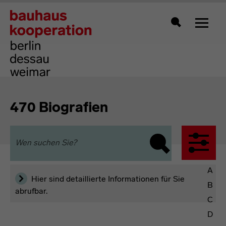
Zeigt 
Suche
470 Biografien
Öffnet die
Wen suchen Sie?
Suche ausführen
Filter
A
Legende
Hier sind detaillierte Informationen für Sie
B
abrufbar.
C
Geschlecht
D