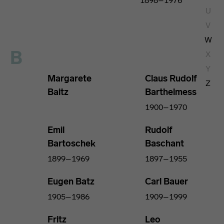
1898–1976
Bauhaus Weimar
U
V
W
Bauhaus Dessau
B
X
Y
Margarete
Claus Rudolf
Bauhaus Berlin
Z
Baitz
Barthelmess
1900–1970
Emil
Rudolf
Bartoschek
Baschant
1899–1969
1897–1955
Eugen Batz
Carl Bauer
1905–1986
1909–1999
Fritz
Leo