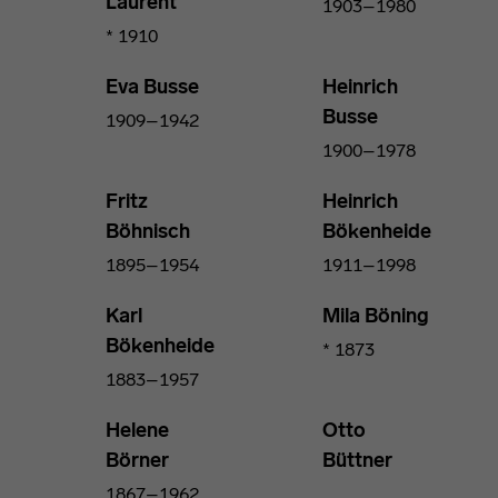
Laurent
1903–1980
* 1910
Eva Busse
Heinrich
Busse
1909–1942
1900–1978
Fritz
Heinrich
Böhnisch
Bökenheide
1895–1954
1911–1998
Karl
Mila Böning
Bökenheide
* 1873
1883–1957
Helene
Otto
Börner
Büttner
1867–1962