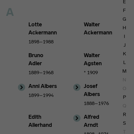
E
A
F
Netzwerk
G
Lotte
Walter
H
Ackermann
Ackermann
I
Tätigkeit
1898–1988
J
K
Bruno
Walter
L
Adler
Agsten
Geburtsland
M
1889–1968
* 1909
N
Anni Albers
Josef
O
Sterbeland
Albers
1899–1994
P
1888–1976
Q
R
Edith
Alfred
S
Allerhand
Arndt
T