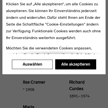
Klicken Sie auf „Alle akzeptieren“, um alle Cookies zu
Gertrud
Erich
akzeptieren. Sie können Ihr Einverständnis jederzeit
Coja
Comeriner
ändern und widerrufen. Dafür steht Ihnen am Ende der
* 1898
1907–1978
Seite die Schaltfläche "Cookie-Einstellungen" ändern
zur Verfügung. Funktionale Cookies werden auch ohne
Gerhard
Günter
Ihr Einverständnis weiterhin ausgeführt.
Conrad
Conrad
* 1906
1907–1950
Möchten Sie die verwendeten Cookies anpassen,
erreichen Sie die Einstellungen über die Schaltfläche
Erich
Rudolf
"Auswählen".
Consemüller
Coste
Auswählen
Alle akzeptieren
1902–1957
* 1913
Weitere Informationen finden Sie in unseren
Datenschutzerklärung
oder dem
Impressum
.
Ilse Cramer
Richard
Curdes
* 1908
1891–1974
Maria