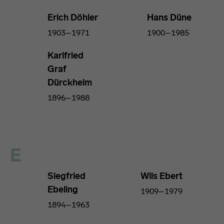
Erich Döhler
Hans Düne
1903–1971
1900–1985
Karlfried
Graf
Dürckheim
1896–1988
E
Siegfried
Wils Ebert
Ebeling
1909–1979
1894–1963