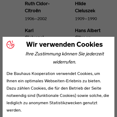
Ruth Cidor-
Hilde
Citroën
Cieluszek
1906–2002
1909–1990
Karl
Hans Albert
Cieluszek
Citroen
Wir verwenden Cookies
1909–1989
1905–1985
Ihre Zustimmung können Sie jederzeit
Paul Roelof
Hugo
widerrufen.
Citroen
Clausing
1896–1983
1909–1994
Die Bauhaus Kooperation verwendet Cookies, um
Ihnen ein optimales Webseiten-Erlebnis zu bieten.
Roman
Adolf
Dazu zählen Cookies, die für den Betrieb der Seite
Clemens
Georg
notwendig sind (funktionale Cookies) sowie solche, die
Benno
1910–1992
lediglich zu anonymen Statistikzwecken genutzt
Cohrs
werden.
1908–1993