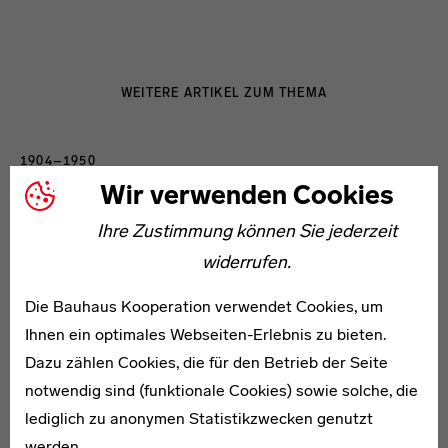
WEITERE ARTIKEL ZUM THEMA
1904–1950
Else Bolck
Wir verwenden Cookies
Ihre Zustimmung können Sie jederzeit
widerrufen.
Die Bauhaus Kooperation verwendet Cookies, um
Ihnen ein optimales Webseiten-Erlebnis zu bieten.
1907–1950
Dazu zählen Cookies, die für den Betrieb der Seite
Günter Conrad
notwendig sind (funktionale Cookies) sowie solche, die
lediglich zu anonymen Statistikzwecken genutzt
werden.