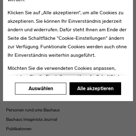
Klicken Sie auf „Alle akzeptieren“, um alle Cookies zu
akzeptieren. Sie können Ihr Einverständnis jederzeit
* 1909
Asta Hajek
ändern und widerrufen. Dafür steht Ihnen am Ende der
Seite die Schaltfläche "Cookie-Einstellungen" ändern
zur Verfügung. Funktionale Cookies werden auch ohne
Ihr Einverständnis weiterhin ausgeführt.
Möchten Sie die verwendeten Cookies anpassen,
erreichen Sie die Einstellungen über die Schaltfläche
"Auswählen".
Menulinks
Auswählen
Alle akzeptieren
VERÖFFENTLICHUNGEN
Weitere Informationen finden Sie in unseren
Datenschutzerklärung
oder dem
Impressum
.
Personen rund ums Bauhaus
Bauhaus Imaginista Journal
Publikationen