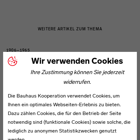
WEITERE ARTIKEL ZUM THEMA
1906–1965
John Duguid
Wir verwenden Cookies
Ihre Zustimmung können Sie jederzeit
widerrufen.
Die Bauhaus Kooperation verwendet Cookies, um
Ihnen ein optimales Webseiten-Erlebnis zu bieten.
* 1904
Dazu zählen Cookies, die für den Betrieb der Seite
Ernst Gumpel
notwendig sind (funktionale Cookies) sowie solche, die
lediglich zu anonymen Statistikzwecken genutzt
werden.