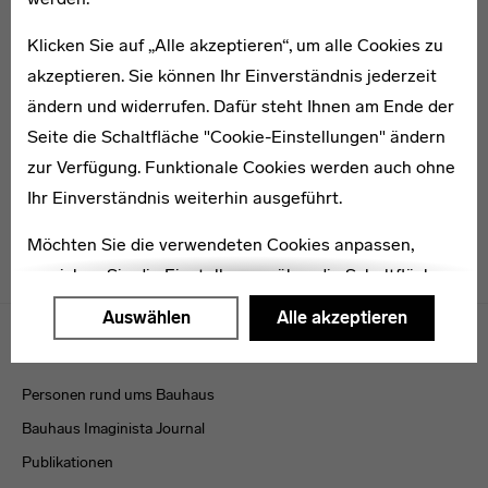
Klicken Sie auf „Alle akzeptieren“, um alle Cookies zu
akzeptieren. Sie können Ihr Einverständnis jederzeit
1904–1996
Erich Holthoff
ändern und widerrufen. Dafür steht Ihnen am Ende der
Seite die Schaltfläche "Cookie-Einstellungen" ändern
zur Verfügung. Funktionale Cookies werden auch ohne
Ihr Einverständnis weiterhin ausgeführt.
Möchten Sie die verwendeten Cookies anpassen,
erreichen Sie die Einstellungen über die Schaltfläche
"Auswählen".
Menulinks
Auswählen
Alle akzeptieren
VERÖFFENTLICHUNGEN
Weitere Informationen finden Sie in unseren
Datenschutzerklärung
oder dem
Impressum
.
Personen rund ums Bauhaus
Bauhaus Imaginista Journal
Publikationen