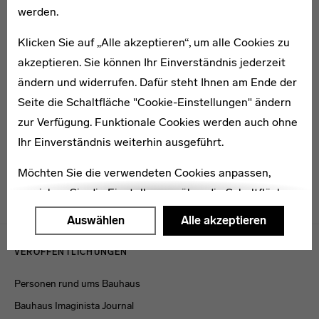
werden.
Klicken Sie auf „Alle akzeptieren“, um alle Cookies zu
akzeptieren. Sie können Ihr Einverständnis jederzeit
* 1896
ändern und widerrufen. Dafür steht Ihnen am Ende der
Charlotte Grunert
Seite die Schaltfläche "Cookie-Einstellungen" ändern
zur Verfügung. Funktionale Cookies werden auch ohne
Ihr Einverständnis weiterhin ausgeführt.
Möchten Sie die verwendeten Cookies anpassen,
erreichen Sie die Einstellungen über die Schaltfläche
"Auswählen".
Auswählen
Alle akzeptieren
Menulinks
Weitere Informationen finden Sie in unseren
VERÖFFENTLICHUNGEN
Datenschutzerklärung
oder dem
Impressum
.
Personen rund ums Bauhaus
Bauhaus Imaginista Journal