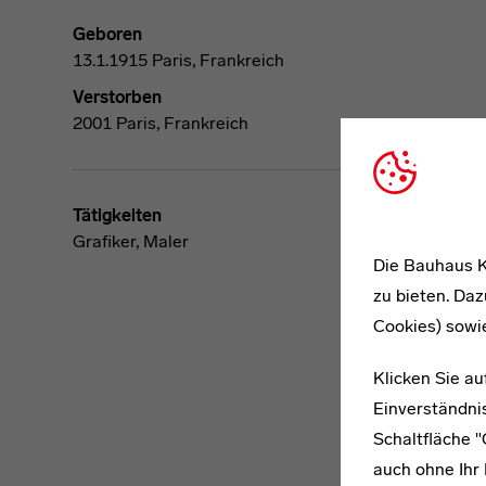
Geboren
13.1.1915 Paris, Frankreich
Verstorben
2001 Paris, Frankreich
Tätigkeiten
Grafiker, Maler
Die Bauhaus K
zu bieten. Daz
Cookies) sowi
Klicken Sie au
Einverständnis
Schaltfläche 
auch ohne Ihr 