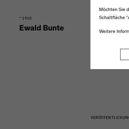
Möchten Sie d
Schaltfläche 
* 1910
Ewald Bunte
Weitere Infor
Menulinks
VERÖFFENTLICHU