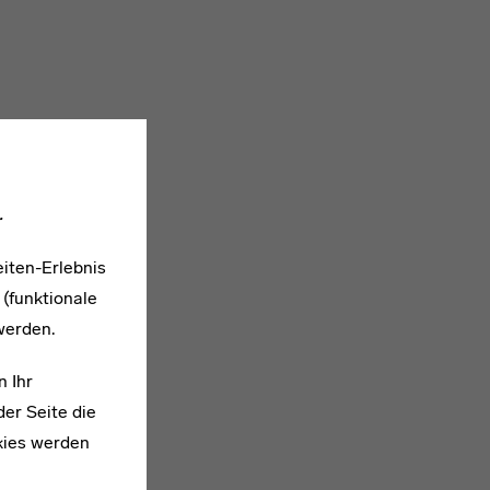
.
iten-Erlebnis
 (funktionale
werden.
n Ihr
er Seite die
kies werden