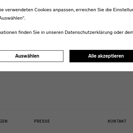
ie verwendeten Cookies anpassen, erreichen Sie die Einstellu
"Auswählen".
1910–1944
Walter Hartstang
mationen finden Sie in unseren
Datenschutzerklärung
oder de
Auswählen
Alle akzeptieren
NGEN
PRESSE
KONTAKT