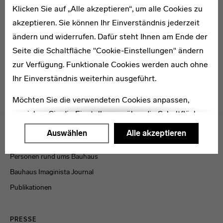
Klicken Sie auf „Alle akzeptieren“, um alle Cookies zu
* 1907
akzeptieren. Sie können Ihr Einverständnis jederzeit
Ernst Hegel
ändern und widerrufen. Dafür steht Ihnen am Ende der
Seite die Schaltfläche "Cookie-Einstellungen" ändern
zur Verfügung. Funktionale Cookies werden auch ohne
Ihr Einverständnis weiterhin ausgeführt.
Möchten Sie die verwendeten Cookies anpassen,
erreichen Sie die Einstellungen über die Schaltfläche
Menulinks
"Auswählen".
Auswählen
Alle akzeptieren
VERÖFFENTLICHUNGEN
Weitere Informationen finden Sie in unseren
Personen rund ums Bauhaus
Datenschutzerklärung
oder dem
Impressum
.
Bauhaus Imaginista Journal
Publikationen
PRESSE