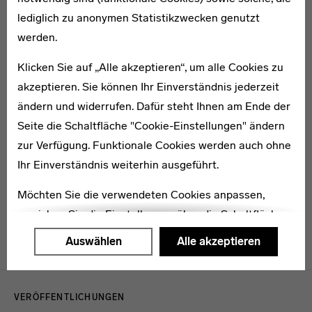
1895–1953
lediglich zu anonymen Statistikzwecken genutzt
Elenor Hirschfeld
werden.
Klicken Sie auf „Alle akzeptieren“, um alle Cookies zu
akzeptieren. Sie können Ihr Einverständnis jederzeit
ändern und widerrufen. Dafür steht Ihnen am Ende der
Seite die Schaltfläche "Cookie-Einstellungen" ändern
1903–1940
Elsa Jäck
zur Verfügung. Funktionale Cookies werden auch ohne
Ihr Einverständnis weiterhin ausgeführt.
Möchten Sie die verwendeten Cookies anpassen,
erreichen Sie die Einstellungen über die Schaltfläche
"Auswählen".
Auswählen
Alle akzeptieren
Weitere Informationen finden Sie in unseren
Menulinks
Datenschutzerklärung
oder dem
Impressum
.
VERÖFFENTLICHUNGEN