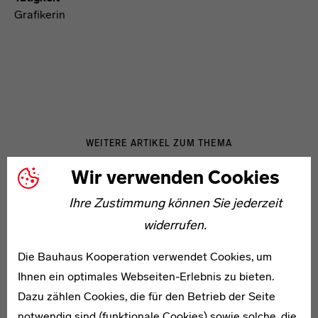
Grafikerin
WEITERE ARTIKEL ZUM THEMA
Wir verwenden Cookies
* 1906
Ihre Zustimmung können Sie jederzeit
Max Geupel
widerrufen.
Die Bauhaus Kooperation verwendet Cookies, um
Ihnen ein optimales Webseiten-Erlebnis zu bieten.
Dazu zählen Cookies, die für den Betrieb der Seite
notwendig sind (funktionale Cookies) sowie solche, die