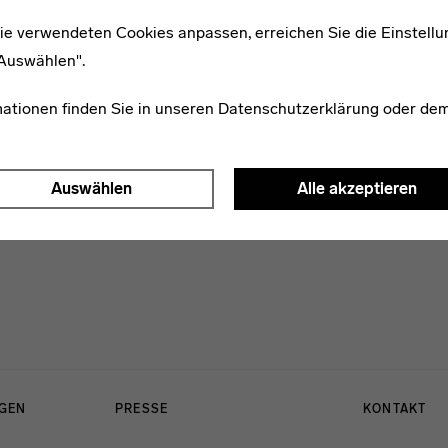
ie verwendeten Cookies anpassen, erreichen Sie die Einstellu
"Auswählen".
1907–1944
Ernst Göhl
mationen finden Sie in unseren
Datenschutzerklärung
oder de
Auswählen
Alle akzeptieren
NGEN
PRESSE
KONTAKT