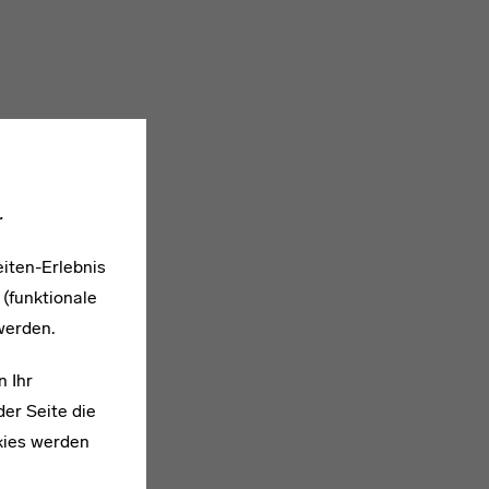
.
iten-Erlebnis
 (funktionale
werden.
n Ihr
er Seite die
kies werden