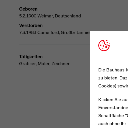
Geboren
5.2.1900 Weimar, Deutschland
Verstorben
7.3.1983 Camelford, Großbritannien
Tätigkeiten
Grafiker, Maler, Zeichner
Die Bauhaus K
zu bieten. Daz
Cookies) sowi
Klicken Sie au
Einverständnis
Schaltfläche 
auch ohne Ihr 