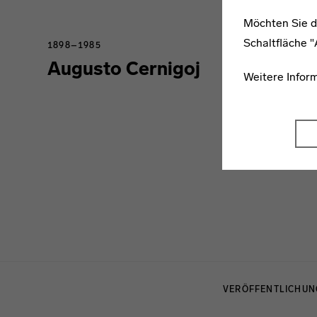
Möchten Sie d
Schaltfläche 
1898–1985
Augusto Cernigoj
Weitere Infor
Menulinks
VERÖFFENTLICHU