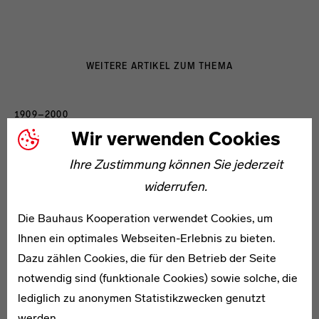
WEITERE ARTIKEL ZUM THEMA
1909–2000
Gerda Bijhouwer-Marx
Wir verwenden Cookies
Ihre Zustimmung können Sie jederzeit
widerrufen.
Die Bauhaus Kooperation verwendet Cookies, um
Ihnen ein optimales Webseiten-Erlebnis zu bieten.
1874–1960
Dazu zählen Cookies, die für den Betrieb der Seite
Hermann Duncker
notwendig sind (funktionale Cookies) sowie solche, die
lediglich zu anonymen Statistikzwecken genutzt
werden.