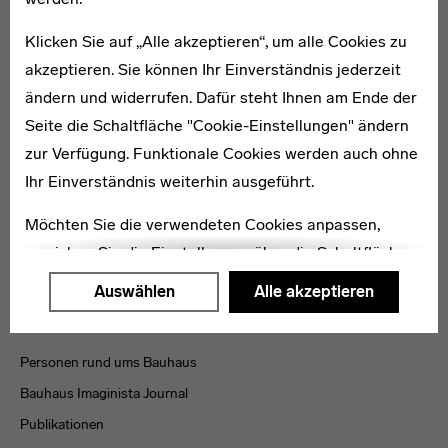
Klicken Sie auf „Alle akzeptieren“, um alle Cookies zu
akzeptieren. Sie können Ihr Einverständnis jederzeit
* 1908
Walter Fritze
ändern und widerrufen. Dafür steht Ihnen am Ende der
Seite die Schaltfläche "Cookie-Einstellungen" ändern
zur Verfügung. Funktionale Cookies werden auch ohne
Ihr Einverständnis weiterhin ausgeführt.
Möchten Sie die verwendeten Cookies anpassen,
erreichen Sie die Einstellungen über die Schaltfläche
"Auswählen".
Menulinks
Auswählen
Alle akzeptieren
VERÖFFENTLICHUNGEN
Weitere Informationen finden Sie in unseren
Datenschutzerklärung
oder dem
Impressum
.
Personen rund ums Bauhaus
Bauhaus Imaginista Journal
Publikationen