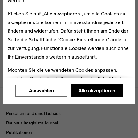
werden.
Klicken Sie auf „Alle akzeptieren“, um alle Cookies zu
akzeptieren. Sie können Ihr Einverständnis jederzeit
1908–1945
ändern und widerrufen. Dafür steht Ihnen am Ende der
Albrecht Heubner
Seite die Schaltfläche "Cookie-Einstellungen" ändern
zur Verfügung. Funktionale Cookies werden auch ohne
Ihr Einverständnis weiterhin ausgeführt.
Möchten Sie die verwendeten Cookies anpassen,
erreichen Sie die Einstellungen über die Schaltfläche
"Auswählen".
Menulinks
Auswählen
Alle akzeptieren
VERÖFFENTLICHUNGEN
Weitere Informationen finden Sie in unseren
Datenschutzerklärung
oder dem
Impressum
.
Personen rund ums Bauhaus
Bauhaus Imaginista Journal
Publikationen