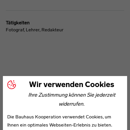
Tätigkeiten
Fotograf, Lehrer, Redakteur
Wir verwenden Cookies
WEITERE ARTIKEL ZUM THEMA
Ihre Zustimmung können Sie jederzeit
1911–1998
widerrufen.
Heinrich Bökenheide
Die Bauhaus Kooperation verwendet Cookies, um
Ihnen ein optimales Webseiten-Erlebnis zu bieten.