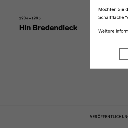
Möchten Sie d
Schaltfläche 
1904–1995
Hin Bredendieck
Weitere Infor
Menulinks
VERÖFFENTLICHU