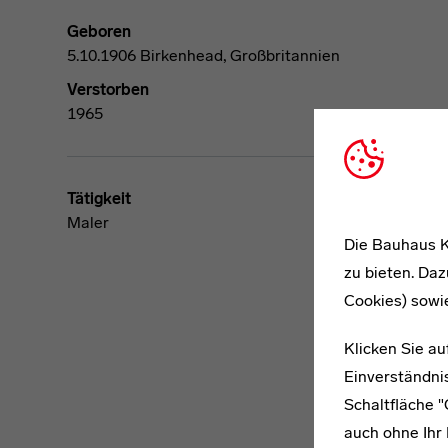
Geboren
5.10.1906 Birkenhead, Großbritannien
Verstorben
1965
Tätigkeit
Maler
Die Bauhaus K
zu bieten. Daz
Cookies) sowi
Klicken Sie au
Einverständnis
Schaltfläche 
auch ohne Ihr 