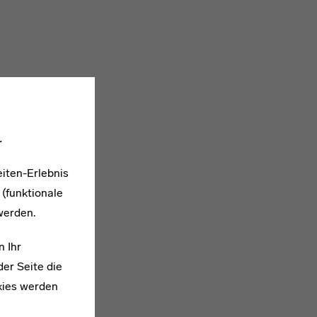
.
iten-Erlebnis
 (funktionale
werden.
n Ihr
er Seite die
kies werden