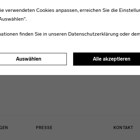
ie verwendeten Cookies anpassen, erreichen Sie die Einstellu
"Auswählen".
1900–1986
Franz Hausbrand
mationen finden Sie in unseren
Datenschutzerklärung
oder de
Auswählen
Alle akzeptieren
NGEN
PRESSE
KONTAKT